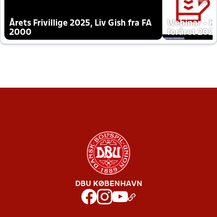
Årets Frivillige 2025, Liv Gish fra FA
Webinar - K
2000
foråret 202
DBU KØBENHAVN