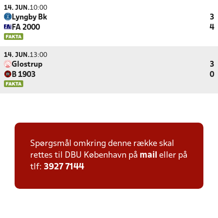
14. JUN.
10:00
Lyngby Bk
3
FA 2000
4
14. JUN.
13:00
Glostrup
3
B 1903
0
Spørgsmål omkring denne række skal
rettes til DBU København på
mail
eller på
tlf:
3927 7144