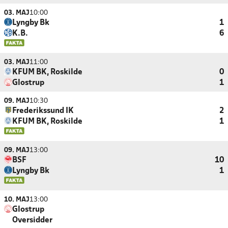
03. MAJ
10:00
Lyngby Bk
1
K.B.
6
03. MAJ
11:00
KFUM BK, Roskilde
0
Glostrup
1
09. MAJ
10:30
Frederikssund IK
2
KFUM BK, Roskilde
1
09. MAJ
13:00
BSF
10
Lyngby Bk
1
10. MAJ
13:00
Glostrup
Oversidder