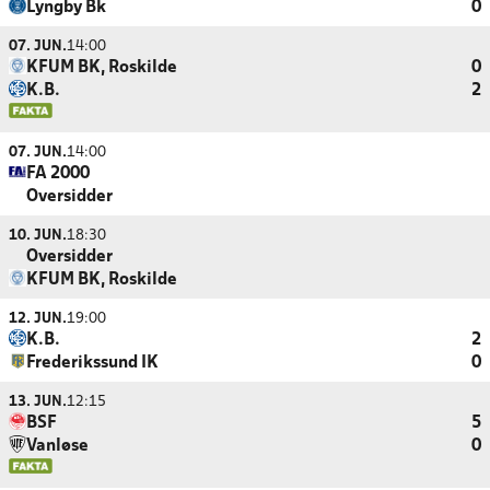
Lyngby Bk
0
07. JUN.
14:00
KFUM BK, Roskilde
0
K.B.
2
07. JUN.
14:00
FA 2000
Oversidder
10. JUN.
18:30
Oversidder
KFUM BK, Roskilde
12. JUN.
19:00
K.B.
2
Frederikssund IK
0
13. JUN.
12:15
BSF
5
Vanløse
0