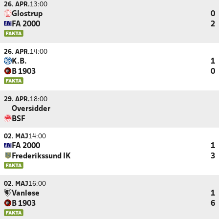
26. APR.
13:00
Glostrup
0
FA 2000
2
26. APR.
14:00
K.B.
1
B 1903
0
29. APR.
18:00
Oversidder
BSF
02. MAJ
14:00
FA 2000
1
Frederikssund IK
3
02. MAJ
16:00
Vanløse
1
B 1903
6