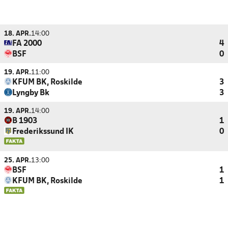
18. APR.
14:00
FA 2000
4
BSF
0
19. APR.
11:00
KFUM BK, Roskilde
3
Lyngby Bk
3
19. APR.
14:00
B 1903
1
Frederikssund IK
0
25. APR.
13:00
BSF
1
KFUM BK, Roskilde
1