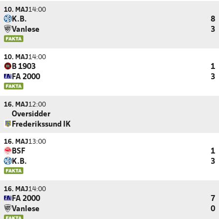
10. MAJ
14:00
K.B.
8
Vanløse
3
10. MAJ
14:00
B 1903
1
FA 2000
3
16. MAJ
12:00
Oversidder
Frederikssund IK
16. MAJ
13:00
BSF
1
K.B.
3
16. MAJ
14:00
FA 2000
7
Vanløse
0