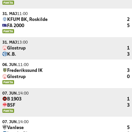
31. MAJ
11:00
KFUM BK, Roskilde
2
FA 2000
5
31. MAJ
13:00
Glostrup
1
K.B.
3
06. JUN.
11:00
Frederikssund IK
3
Glostrup
0
07. JUN.
14:00
B 1903
1
BSF
3
07. JUN.
14:00
Vanløse
5