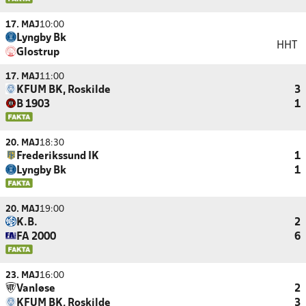
17. MAJ
10:00
Lyngby Bk
HHT
Glostrup
17. MAJ
11:00
KFUM BK, Roskilde
3
B 1903
1
20. MAJ
18:30
Frederikssund IK
1
Lyngby Bk
1
20. MAJ
19:00
K.B.
2
FA 2000
6
23. MAJ
16:00
Vanløse
2
KFUM BK, Roskilde
3