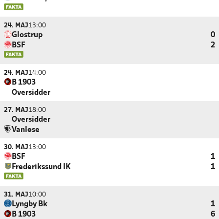
24. MAJ
13:00
Glostrup
0
BSF
2
24. MAJ
14:00
B 1903
Oversidder
27. MAJ
18:00
Oversidder
Vanløse
30. MAJ
13:00
BSF
1
Frederikssund IK
1
31. MAJ
10:00
Lyngby Bk
1
B 1903
6