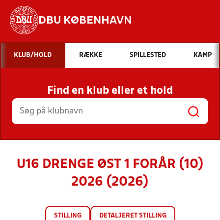
DBU KØBENHAVN
Hvad vil du søge efter?
KLUB/HOLD
RÆKKE
SPILLESTED
KAMP
INDHOLD OG NYHEDER
Find en klub eller et hold
STILLINGER, RESULTATER, KLUBBER OG
HOLD
U16 DRENGE ØST 1 FORÅR (10)
2026 (2026)
STILLING
DETALJERET STILLING