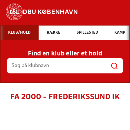
DBU KØBENHAVN
Hvad vil du søge efter?
KLUB/HOLD
RÆKKE
SPILLESTED
KAMP
INDHOLD OG NYHEDER
Find en klub eller et hold
STILLINGER, RESULTATER, KLUBBER OG
HOLD
FA 2000 - FREDERIKSSUND IK