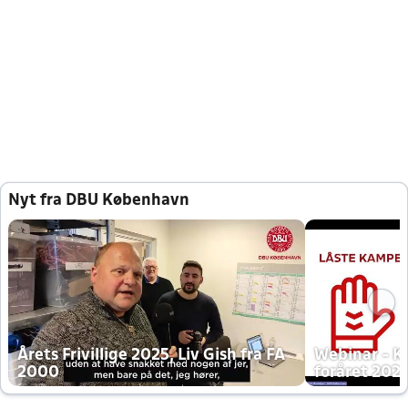
Nyt fra DBU København
Årets Frivillige 2025, Liv Gish fra FA
Webinar - K
2000
foråret 202