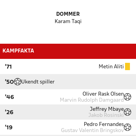
DOMMER
Karam Taqi
KAMPFAKTA
Metin Aliti
'71
Ukendt spiller
'50
Oliver Rask Olsen
'46
Marvin Rudolph Damgaard
Jeffrey Mbaye
'26
Jakob Rosinski
Pedro Fernandes
'19
Gustav Valentin Bringskov