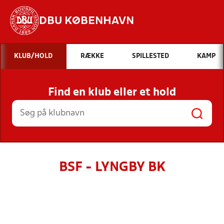
DBU KØBENHAVN
Hvad vil du søge efter?
KLUB/HOLD
RÆKKE
SPILLESTED
KAMP
INDHOLD OG NYHEDER
Find en klub eller et hold
STILLINGER, RESULTATER, KLUBBER OG
HOLD
BSF - LYNGBY BK