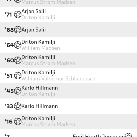
Marcus Strøm Madsen
Arjan Salii
'71
Driton Kamilji
Arjan Salii
'68
Driton Kamilji
'64
William Madsen
Driton Kamilji
'60
Marcus Strøm Madsen
Driton Kamilji
'51
William Valdemar Schlanbusch
Karlo Hillmann
'45
Driton Kamilji
Karlo Hillmann
'33
Driton Kamilji
'16
Marcus Strøm Madsen