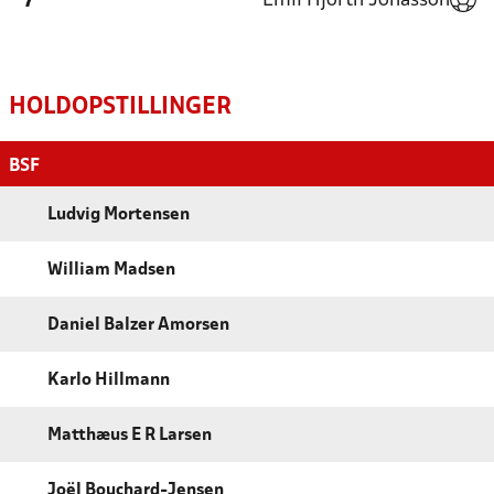
Emil Hjorth Jonasson
'7
HOLDOPSTILLINGER
BSF
Ludvig Mortensen
William Madsen
Daniel Balzer Amorsen
Karlo Hillmann
Matthæus E R Larsen
Joël Bouchard-Jensen