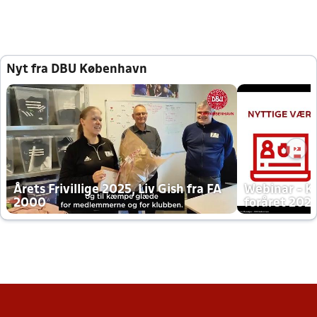
Nyt fra DBU København
Årets Frivillige 2025, Liv Gish fra FA
Webinar - K
2000
foråret 202