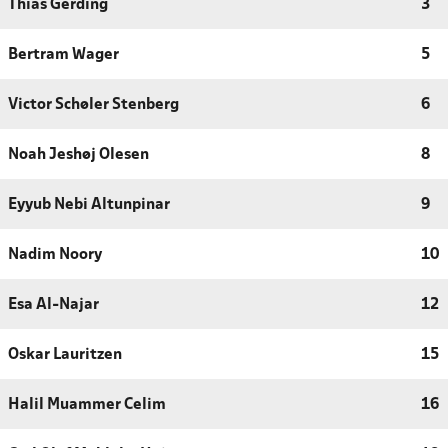
Thias Gerding
3
Bertram Wager
5
Victor Schøler Stenberg
6
Noah Jeshøj Olesen
8
Eyyub Nebi Altunpinar
9
Nadim Noory
10
Esa Al-Najar
12
Oskar Lauritzen
15
Halil Muammer Celim
16