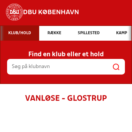
DBU KØBENHAVN
Hvad vil du søge efter?
KLUB/HOLD
RÆKKE
SPILLESTED
KAMP
INDHOLD OG NYHEDER
Find en klub eller et hold
STILLINGER, RESULTATER, KLUBBER OG
HOLD
VANLØSE - GLOSTRUP