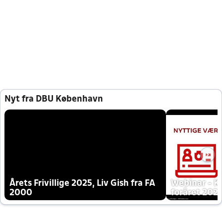
Nyt fra DBU København
Årets Frivillige 2025, Liv Gish fra FA
Webinar - K
2000
foråret 202