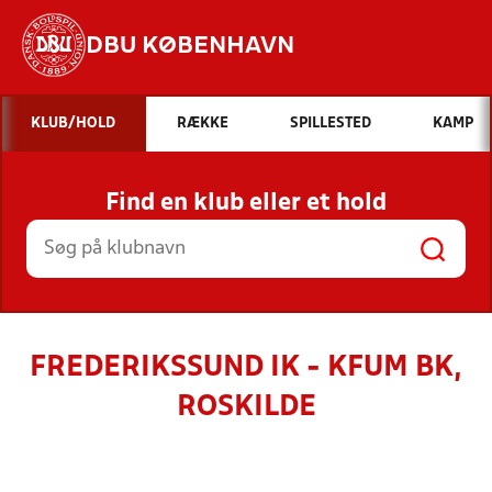
DBU KØBENHAVN
Hvad vil du søge efter?
KLUB/HOLD
RÆKKE
SPILLESTED
KAMP
INDHOLD OG NYHEDER
Find en klub eller et hold
STILLINGER, RESULTATER, KLUBBER OG
HOLD
FREDERIKSSUND IK - KFUM BK,
ROSKILDE