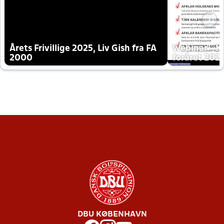
Årets Frivillige 2025, Liv Gish fra FA
Webinar - K
2000
foråret 202
DBU KØBENHAVN