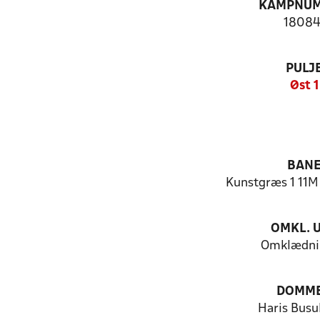
KAMPNU
18084
PULJ
Øst 1
BAN
Kunstgræs 1 11M 
OMKL. 
Omklædni
DOMM
Haris Busu