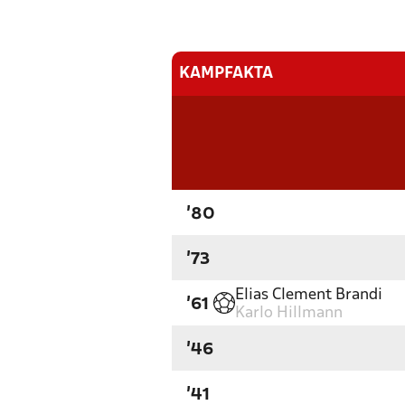
KAMPFAKTA
'80
'73
Elias Clement Brandi
'61
Karlo Hillmann
'46
'41