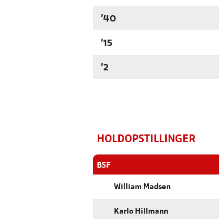
'40
'15
'2
HOLDOPSTILLINGER
BSF
William Madsen
Karlo Hillmann