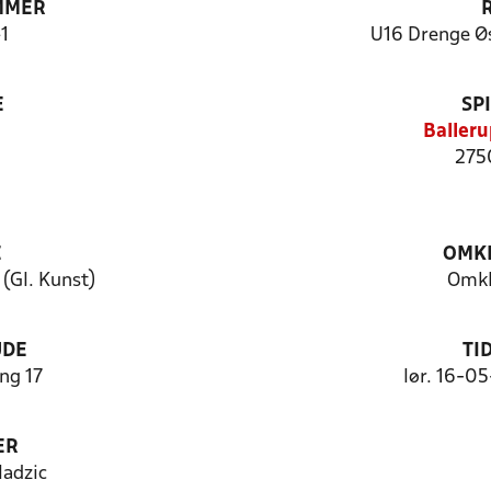
MMER
1
U16 Drenge Øs
E
SP
Balleru
275
E
OMKL
(Gl. Kunst)
Omkl
UDE
TI
ng 17
lør. 16-0
ER
ladzic