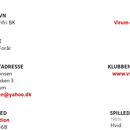
VN
fri BK
Virum-
E
Forår
TADRESSE
KLUBBEN
onsen
www.vs
kken 3
rum
en@yahoo.dk
TED
SPILLE
TRØJE
dion
Hvid
46B