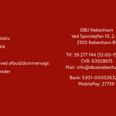
DBU København
Ved Sporsløjfen 10, 2.
lativ
2100 København 
tik
Tlf: 39 277 144 (12:00-
CVR: 63928615
t ved afbud/dommervagt
Mail:
info@dbukoebenha
ender
Bank: 5301-000026
MobilePay: 27739