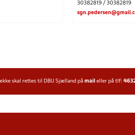
30382819 / 30382819
sgn.pedersen@gmail.
ke skal rettes til DBU Sjælland på
mail
eller på tlf:
463