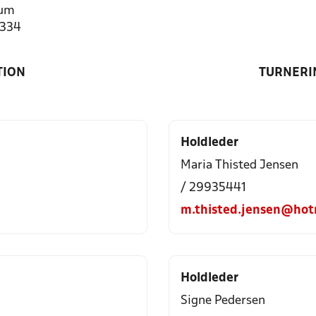
rum
1334
TION
TURNERI
Holdleder
Maria Thisted Jensen
/ 29935441
m.thisted.jensen@hot
Holdleder
Signe Pedersen