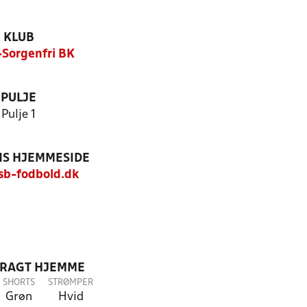
KLUB
Sorgenfri BK
PULJE
Pulje 1
S HJEMMESIDE
b-fodbold.dk
DRAGT HJEMME
SHORTS
STRØMPER
Grøn
Hvid