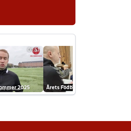
01:51
01:42
dommer 2025
Årets Fodboldklub 2025 mp4