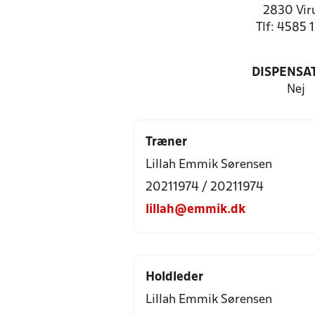
2830 Vi
Tlf: 4585 
DISPENSA
Nej
Træner
Lillah Emmik Sørensen
20211974 / 20211974
lillah@emmik.dk
Holdleder
Lillah Emmik Sørensen