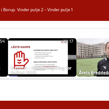
i Borup. Vinder pulje 2 - Vinder pulje 1
:54
29:17
h
Webinar - Kampredigering for
foråret 2026
Årets Bredde