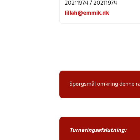
20211974 / 20211974
lillah@emmik.dk
Spørgsmål omkring denne ræk
Turneringsafslutning: