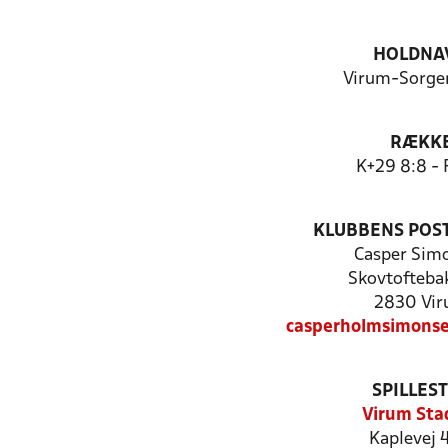
HOLDNA
Virum-Sorgen
RÆKK
K+29 8:8 - 
KLUBBENS POS
Casper Sim
Skovtofteba
2830 Vi
casperholmsimons
SPILLES
Virum Sta
Kaplevej 