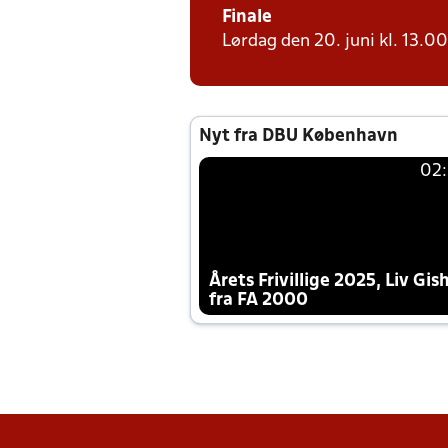
Finale
Lørdag den 20. juni kl. 13.00 
Nyt fra DBU København
02
Årets Frivillige 2025, Liv Gis
fra FA 2000