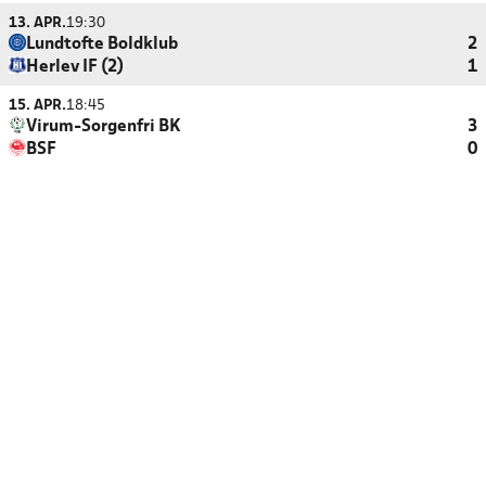
13. APR.
19:30
Lundtofte Boldklub
2
Herlev IF (2)
1
15. APR.
18:45
Virum-Sorgenfri BK
3
BSF
0