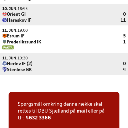
10. JUN.
18:45
Orient GI
0
Hareskov IF
11
11. JUN.
19:00
Esrum IF
5
Frederikssund IK
1
11. JUN.
19:30
Herlev IF (2)
0
Stenløse BK
4
Spørgsmål omkring denne række skal
rettes til DBU Sjælland på
mail
eller på
tlf:
4632 3366