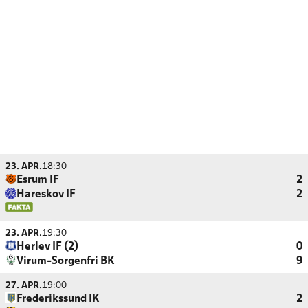
23. APR.
18:30
Esrum IF
2
Hareskov IF
2
23. APR.
19:30
Herlev IF (2)
0
Virum-Sorgenfri BK
9
27. APR.
19:00
Frederikssund IK
2