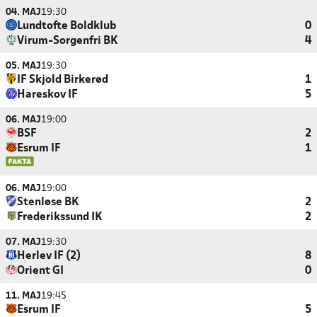
04. MAJ
19:30
Lundtofte Boldklub
0
Virum-Sorgenfri BK
4
05. MAJ
19:30
IF Skjold Birkerød
1
Hareskov IF
5
06. MAJ
19:00
BSF
2
Esrum IF
1
06. MAJ
19:00
Stenløse BK
2
Frederikssund IK
2
07. MAJ
19:30
Herlev IF (2)
8
Orient GI
0
11. MAJ
19:45
Esrum IF
5