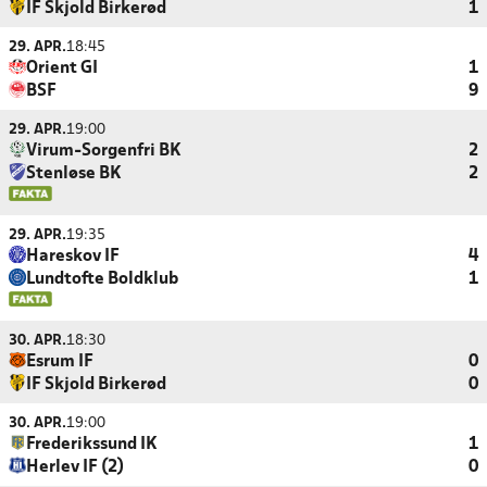
IF Skjold Birkerød
1
29. APR.
18:45
Orient GI
1
BSF
9
29. APR.
19:00
Virum-Sorgenfri BK
2
Stenløse BK
2
29. APR.
19:35
Hareskov IF
4
Lundtofte Boldklub
1
30. APR.
18:30
Esrum IF
0
IF Skjold Birkerød
0
30. APR.
19:00
Frederikssund IK
1
Herlev IF (2)
0