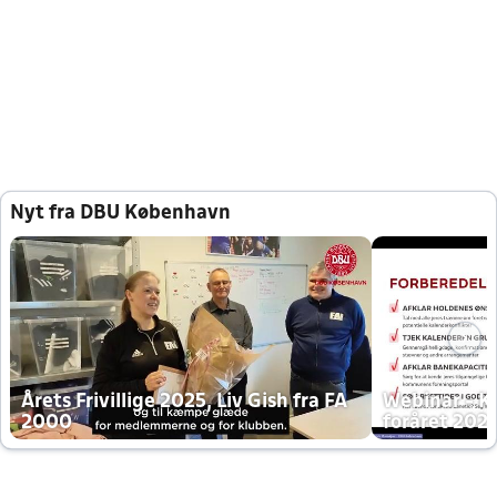
Nyt fra DBU København
Årets Frivillige 2025, Liv Gish fra FA
Webinar - K
2000
foråret 202