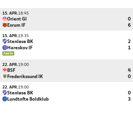
15. APR.
18:45
Orient GI
0
Esrum IF
6
15. APR.
19:35
Stenløse BK
2
Hareskov IF
1
22. APR.
19:00
BSF
4
Frederikssund IK
0
22. APR.
19:00
Stenløse BK
0
Lundtofte Boldklub
3