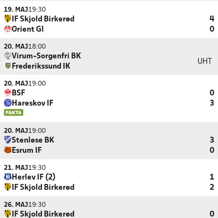
19. MAJ
19:30
IF Skjold Birkerød
4
Orient GI
0
20. MAJ
18:00
Virum-Sorgenfri BK
UHT
Frederikssund IK
20. MAJ
19:00
BSF
0
Hareskov IF
3
20. MAJ
19:00
Stenløse BK
3
Esrum IF
0
21. MAJ
19:30
Herlev IF (2)
1
IF Skjold Birkerød
2
26. MAJ
19:30
IF Skjold Birkerød
0