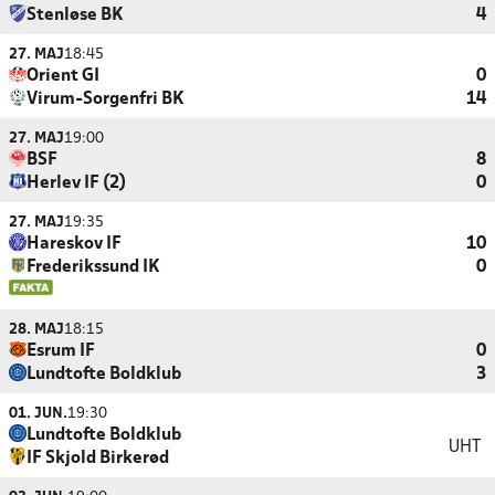
Stenløse BK
4
27. MAJ
18:45
Orient GI
0
Virum-Sorgenfri BK
14
27. MAJ
19:00
BSF
8
Herlev IF (2)
0
27. MAJ
19:35
Hareskov IF
10
Frederikssund IK
0
28. MAJ
18:15
Esrum IF
0
Lundtofte Boldklub
3
01. JUN.
19:30
Lundtofte Boldklub
UHT
IF Skjold Birkerød