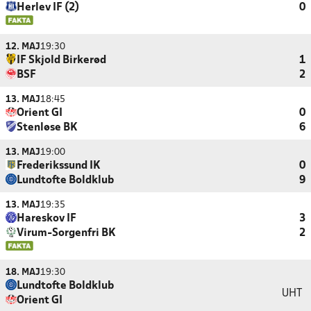
Herlev IF (2)
0
12. MAJ
19:30
IF Skjold Birkerød
1
BSF
2
13. MAJ
18:45
Orient GI
0
Stenløse BK
6
13. MAJ
19:00
Frederikssund IK
0
Lundtofte Boldklub
9
13. MAJ
19:35
Hareskov IF
3
Virum-Sorgenfri BK
2
18. MAJ
19:30
Lundtofte Boldklub
UHT
Orient GI