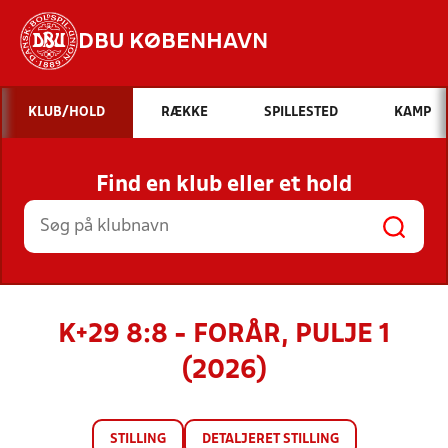
DBU KØBENHAVN
Hvad vil du søge efter?
KLUB/HOLD
RÆKKE
SPILLESTED
KAMP
INDHOLD OG NYHEDER
Find en klub eller et hold
STILLINGER, RESULTATER, KLUBBER OG
HOLD
K+29 8:8 - FORÅR, PULJE 1
(2026)
STILLING
DETALJERET STILLING