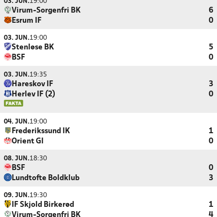
03. JUN.
19:00
Virum-Sorgenfri BK
6
Esrum IF
0
03. JUN.
19:00
Stenløse BK
5
BSF
0
03. JUN.
19:35
Hareskov IF
3
Herlev IF (2)
0
04. JUN.
19:00
Frederikssund IK
1
Orient GI
0
08. JUN.
18:30
BSF
0
Lundtofte Boldklub
3
09. JUN.
19:30
IF Skjold Birkerød
1
Virum-Sorgenfri BK
4