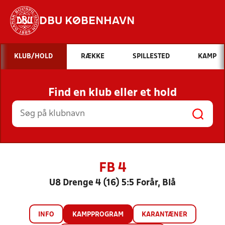
DBU KØBENHAVN
Hvad vil du søge efter?
KLUB/HOLD
RÆKKE
SPILLESTED
KAMP
INDHOLD OG NYHEDER
Find en klub eller et hold
STILLINGER, RESULTATER, KLUBBER OG
HOLD
FB 4
U8 Drenge 4 (16) 5:5 Forår, Blå
INFO
KAMPPROGRAM
KARANTÆNER