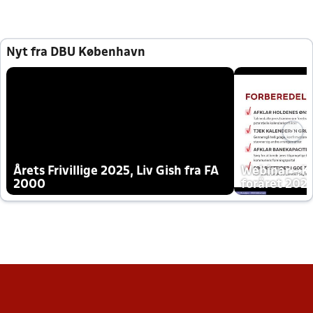
Nyt fra DBU København
Årets Frivillige 2025, Liv Gish fra FA
Webinar - K
2000
foråret 202