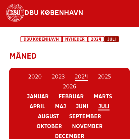
DBU KØBENHAVN
Hvad vil du søge efter?
DBU KØBENHAVN
NYHEDER
2024
JULI
INDHOLD OG NYHEDER
MÅNED
STILLINGER, RESULTATER, KLUBBER OG
HOLD
2020
2023
2024
2025
2026
JANUAR
FEBRUAR
MARTS
APRIL
MAJ
JUNI
JULI
AUGUST
SEPTEMBER
OKTOBER
NOVEMBER
DECEMBER