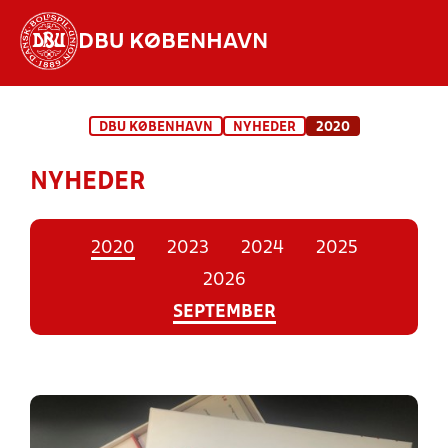
DBU KØBENHAVN
Hvad vil du søge efter?
DBU KØBENHAVN
NYHEDER
2020
INDHOLD OG NYHEDER
NYHEDER
STILLINGER, RESULTATER, KLUBBER OG
HOLD
2020
2023
2024
2025
2026
SEPTEMBER