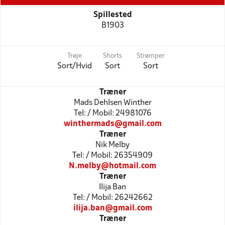
Spillested
B1903
Trøje
Shorts
Strømper
Sort/Hvid
Sort
Sort
Træner
Mads Dehlsen Winther
Tel: / Mobil: 24981076
winthermads@gmail.com
Træner
Nik Melby
Tel: / Mobil: 26354909
N.melby@hotmail.com
Træner
Ilija Ban
Tel: / Mobil: 26242662
ilija.ban@gmail.com
Træner