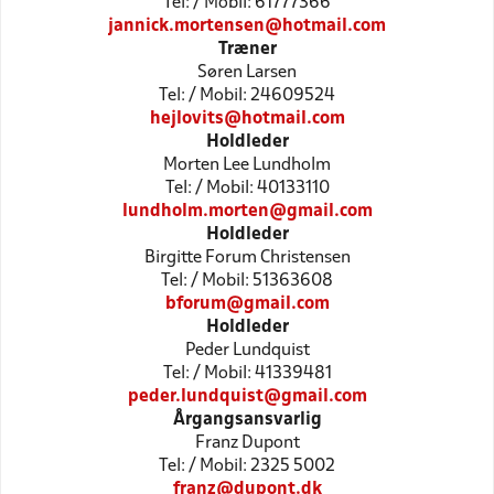
Tel: / Mobil: 61777366
jannick.mortensen@hotmail.com
Træner
Søren Larsen
Tel: / Mobil: 24609524
hejlovits@hotmail.com
Holdleder
Morten Lee Lundholm
Tel: / Mobil: 40133110
lundholm.morten@gmail.com
Holdleder
Birgitte Forum Christensen
Tel: / Mobil: 51363608
bforum@gmail.com
Holdleder
Peder Lundquist
Tel: / Mobil: 41339481
peder.lundquist@gmail.com
Årgangsansvarlig
Franz Dupont
Tel: / Mobil: 2325 5002
franz@dupont.dk