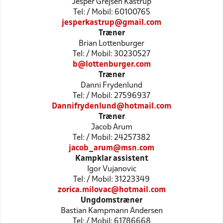
Jesper Grejsen Kastrup
Tel: / Mobil: 60100765
jesperkastrup@gmail.com
Træner
Brian Lottenburger
Tel: / Mobil: 30230527
b@lottenburger.com
Træner
Danni Frydenlund
Tel: / Mobil: 27596937
Dannifrydenlund@hotmail.com
Træner
Jacob Arum
Tel: / Mobil: 24257382
jacob_arum@msn.com
Kampklar assistent
Igor Vujanovic
Tel: / Mobil: 31223349
zorica.milovac@hotmail.com
Ungdomstræner
Bastian Kampmann Andersen
Tel: / Mobil: 61786668