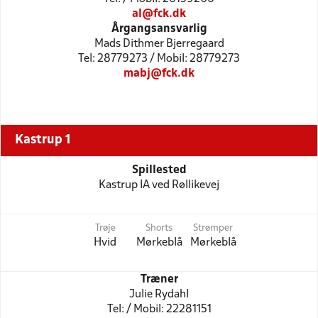
al@fck.dk
Årgangsansvarlig
Mads Dithmer Bjerregaard
Tel: 28779273 / Mobil: 28779273
mabj@fck.dk
Kastrup 1
Spillested
Kastrup IA ved Røllikevej
Trøje
Shorts
Strømper
Hvid
Mørkeblå
Mørkeblå
Træner
Julie Rydahl
Tel: / Mobil: 22281151