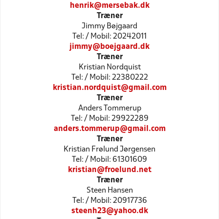
henrik@mersebak.dk
Træner
Jimmy Bøjgaard
Tel: / Mobil: 20242011
jimmy@boejgaard.dk
Træner
Kristian Nordquist
Tel: / Mobil: 22380222
kristian.nordquist@gmail.com
Træner
Anders Tommerup
Tel: / Mobil: 29922289
anders.tommerup@gmail.com
Træner
Kristian Frølund Jørgensen
Tel: / Mobil: 61301609
kristian@froelund.net
Træner
Steen Hansen
Tel: / Mobil: 20917736
steenh23@yahoo.dk