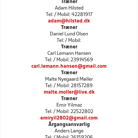
Træner
Adam Hilsted
Tel: / Mobil: 42281917
adam@hilsted.dk
Træner
Daniel Lund Olsen
Tel: / Mobil:
Træner
Carl Lemann Hansen
Tel: / Mobil: 23914569
carl.lemann.hansen@gmail.com
Træner
Malte Nyegaard Møller
Tel: / Mobil: 28157289
malte.moller@live.dk
Træner
Emir Yilmaz
Tel: / Mobil: 22522802
emiryil2802@gmail.com
Årgangsansvarlig
Anders Lange
Tel: / Mobil: 26159206