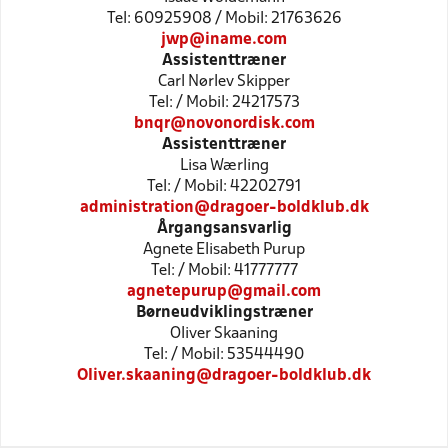
Tel: 60925908 / Mobil: 21763626
jwp@iname.com
Assistenttræner
Carl Nørlev Skipper
Tel: / Mobil: 24217573
bnqr@novonordisk.com
Assistenttræner
Lisa Wærling
Tel: / Mobil: 42202791
administration@dragoer-boldklub.dk
Årgangsansvarlig
Agnete Elisabeth Purup
Tel: / Mobil: 41777777
agnetepurup@gmail.com
Børneudviklingstræner
Oliver Skaaning
Tel: / Mobil: 53544490
Oliver.skaaning@dragoer-boldklub.dk