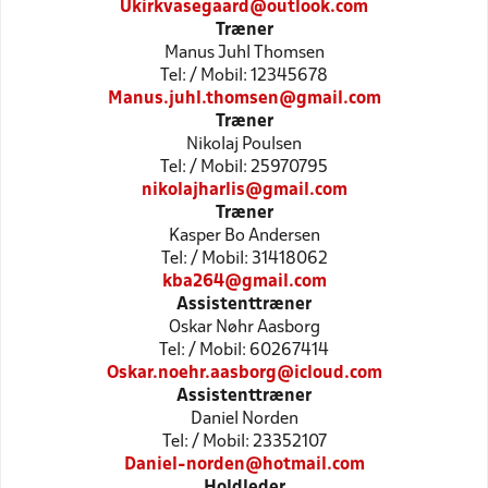
Ukirkvasegaard@outlook.com
Træner
Manus Juhl Thomsen
Tel: / Mobil: 12345678
Manus.juhl.thomsen@gmail.com
Træner
Nikolaj Poulsen
Tel: / Mobil: 25970795
nikolajharlis@gmail.com
Træner
Kasper Bo Andersen
Tel: / Mobil: 31418062
kba264@gmail.com
Assistenttræner
Oskar Nøhr Aasborg
Tel: / Mobil: 60267414
Oskar.noehr.aasborg@icloud.com
Assistenttræner
Daniel Norden
Tel: / Mobil: 23352107
Daniel-norden@hotmail.com
Holdleder