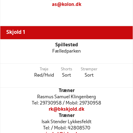
as@kolon.dk
Skjold 1
Spillested
Fælledparken
Trøje
Shorts
Strømper
Rød/Hvid
Sort
Sort
Træner
Rasmus Samuel Klingenberg
Tel: 29730958 / Mobil: 29730958
rk@bkskjold.dk
Træner
Isak Stender Lykkesfeldt
Tel: / Mobil: 42808570