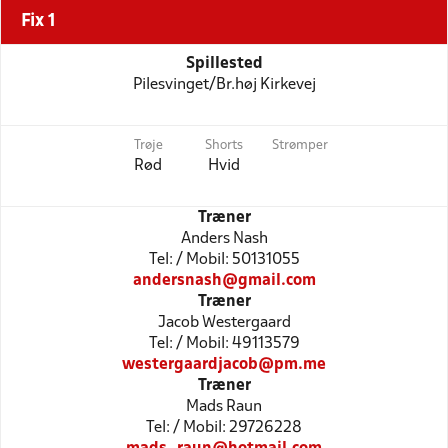
Fix 1
Spillested
Pilesvinget/Br.høj Kirkevej
Trøje
Shorts
Strømper
Rød
Hvid
Træner
Anders Nash
Tel: / Mobil: 50131055
andersnash@gmail.com
Træner
Jacob Westergaard
Tel: / Mobil: 49113579
westergaardjacob@pm.me
Træner
Mads Raun
Tel: / Mobil: 29726228