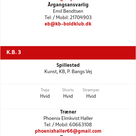
Årgangsansvarlig
Emil Bendtsen
Tel: / Mobil: 21704903
eb@kb-boldklub.dk
K.B. 3
Spillested
Kunst, KB, P. Bangs Vej
Trøje
Shorts
Strømper
Hvid
Hvid
Hvid
Træner
Phoenix Elmkvist Haller
Tel: / Mobil: 60663108
phoenixhaller66@gmail.com