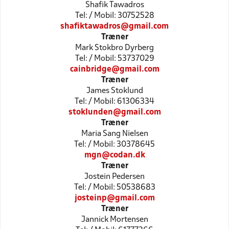
Shafik Tawadros
Tel: / Mobil: 30752528
shafiktawadros@gmail.com
Træner
Mark Stokbro Dyrberg
Tel: / Mobil: 53737029
cainbridge@gmail.com
Træner
James Stoklund
Tel: / Mobil: 61306334
stoklunden@gmail.com
Træner
Maria Sang Nielsen
Tel: / Mobil: 30378645
mgn@codan.dk
Træner
Jostein Pedersen
Tel: / Mobil: 50538683
josteinp@gmail.com
Træner
Jannick Mortensen