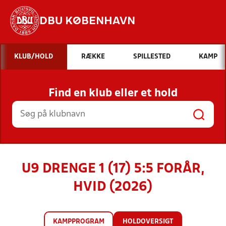
DBU KØBENHAVN
Hvad vil du søge efter?
KLUB/HOLD
RÆKKE
SPILLESTED
KAMP
INDHOLD OG NYHEDER
Find en klub eller et hold
STILLINGER, RESULTATER, KLUBBER OG
HOLD
U9 DRENGE 1 (17) 5:5 FORÅR,
HVID (2026)
KAMPPROGRAM
HOLDOVERSIGT