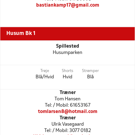
bastiankamp17@gmail.com
Husum Bk 1
Spillested
Husumparken
Trøje
Shorts
Strømper
Blå/Hvid
Hvid
Blå
Træner
Tom Hansen
Tel: / Mobil: 61653167
tomlarsen8@hotmail.com
Træner
Ulrik Vasegaard
Tel: / Mobil: 3077 0182