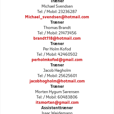
Træner
Michael Svendsen
Tel: / Mobil: 23236287
Michael_svendsen@hotmail.com
Træner
Thomas Brandt
Tel: / Mobil: 21473456
brandt118@hotmail.com
Træner
Per Holm Kofod
Tel: / Mobil: 42460502
perholmkofod@gmail.com
Træner
Jacob Høgholm
Tel: / Mobil: 25625601
jacobhogholm@hotmail.com
Træner
Morten Hygum Sørensen
Tel: / Mobil: 60483806
itsmorten@gmail.com
Assistenttræner
Isaac Wøidemann