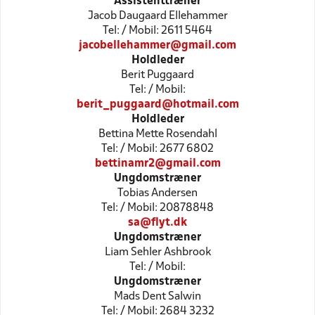
Assistenttræner
Jacob Daugaard Ellehammer
Tel: / Mobil: 2611 5464
jacobellehammer@gmail.com
Holdleder
Berit Puggaard
Tel: / Mobil:
berit_puggaard@hotmail.com
Holdleder
Bettina Mette Rosendahl
Tel: / Mobil: 2677 6802
bettinamr2@gmail.com
Ungdomstræner
Tobias Andersen
Tel: / Mobil: 20878848
sa@flyt.dk
Ungdomstræner
Liam Sehler Ashbrook
Tel: / Mobil:
Ungdomstræner
Mads Dent Salwin
Tel: / Mobil: 2684 3232