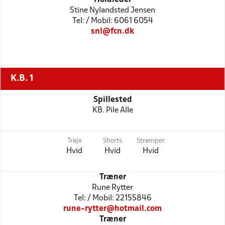
Stine Nylandsted Jensen
Tel: / Mobil: 6061 6054
snl@fcn.dk
K.B. 1
Spillested
KB. Pile Alle
Trøje
Shorts
Strømper
Hvid
Hvid
Hvid
Træner
Rune Rytter
Tel: / Mobil: 22155846
rune-rytter@hotmail.com
Træner