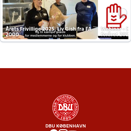
Årets Frivillige 2025, Liv Gish fra FA
Webinar - K
2000
foråret 202
DBU KØBENHAVN