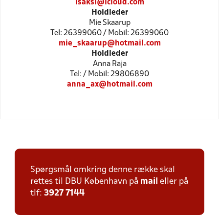
isaksl@icloud.com
Holdleder
Mie Skaarup
Tel: 26399060 / Mobil: 26399060
mie_skaarup@hotmail.com
Holdleder
Anna Raja
Tel: / Mobil: 29806890
anna_ax@hotmail.com
Spørgsmål omkring denne række skal
rettes til DBU København på
mail
eller på
tlf:
3927 7144