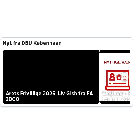
Nyt fra DBU København
Årets Frivillige 2025, Liv Gish fra FA
Webinar - K
2000
foråret 202