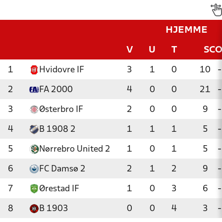
HJEMME
V
U
T
SC
1
Hvidovre IF
3
1
0
10
-
2
FA 2000
4
0
0
21
-
3
Østerbro IF
2
0
0
9
-
4
B 1908 2
1
1
1
5
-
5
Nørrebro United 2
1
0
1
5
-
6
FC Damsø 2
2
1
2
9
-
7
Ørestad IF
1
0
3
6
-
8
B 1903
0
0
4
3
-