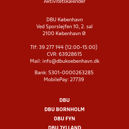
Aktivitetskalender
DBU København
Ved Sporsløjfen 10, 2. sal
2100 København Ø
Tlf: 39 277 144 (12:00-15:00)
CVR: 63928615
Mail:
info@dbukoebenhavn.dk
Bank: 5301-0000263285
MobilePay: 27739
DBU
DBU BORNHOLM
DBU FYN
DBU JYLLAND