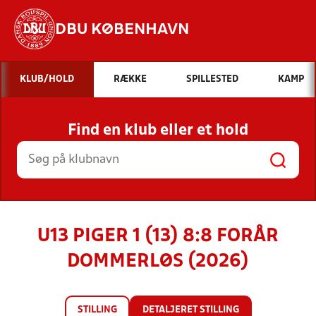
DBU KØBENHAVN
Hvad vil du søge efter?
KLUB/HOLD
RÆKKE
SPILLESTED
KAMP
INDHOLD OG NYHEDER
Find en klub eller et hold
STILLINGER, RESULTATER, KLUBBER OG
HOLD
U13 PIGER 1 (13) 8:8 FORÅR
DOMMERLØS (2026)
STILLING
DETALJERET STILLING