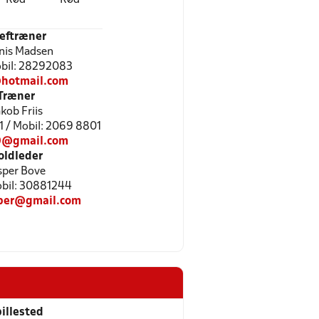
eftræner
nis Madsen
Mobil: 28292083
@hotmail.com
Træner
kob Friis
 / Mobil: 2069 8801
10@gmail.com
oldleder
sper Bove
Mobil: 30881244
sper@gmail.com
illested