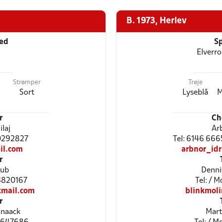
B. 1973, Herlev
ted
Sp
3
Elverr
Strømper
Trøje
Sort
Lyseblå
M
r
Ch
ilaj
Arb
30292827
Tel: 6146 666
il.com
arbnor_id
r
yub
Denni
53820167
Tel: / 
mail.com
blinkmol
r
Knaack
Mart