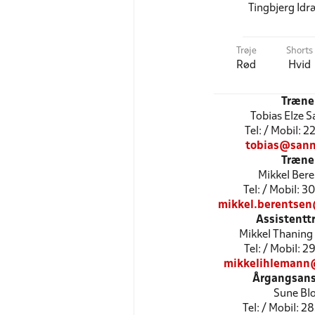
Tingbjerg Idr
Trøje
Shorts
Rød
Hvid
Træne
Tobias Elze 
Tel: / Mobil: 
tobias@san
Træne
Mikkel Ber
Tel: / Mobil: 
mikkel.berentsen
Assistentt
Mikkel Thaning
Tel: / Mobil: 
mikkelihlemann
Årgangsans
Sune Bl
Tel: / Mobil: 