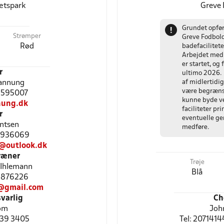
ætspark
Greve 
Grundet opfør
!
Strømper
Greve Fodbol
Rød
badefacilitet
Arbejdet med 
er startet, og
r
ultimo 2026. 
Sannung
af midlertidig
være begrænse
22595007
kunne byde v
nung.dk
faciliteter pr
r
eventuelle gen
entsen
medføre.
30936069
@outlook.dk
ræner
Trøje
 Ihlemann
Blå
29876226
@gmail.com
varlig
Ch
om
Joh
2839 3405
Tel: 2071414