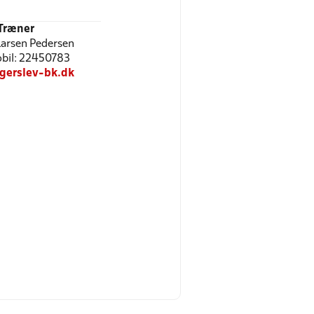
Træner
arsen Pedersen
Mobil: 22450783
erslev-bk.dk