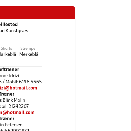
illested
oad Kunstgræs
Shorts
Strømper
ørkeblå
Mørkeblå
eftræner
nor Idrizi
5 / Mobil: 6146 6665
rizi@hotmail.com
Træner
s Blink Molin
Mobil: 21242207
in@hotmail.com
Træner
in Petersen