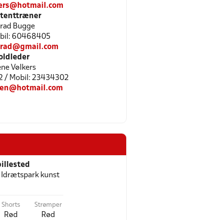
kers@hotmail.com
stenttræner
rad Bugge
obil: 60468405
rad@gmail.com
oldleder
ene Vølkers
2 / Mobil: 23434302
sen@hotmail.com
illested
 Idrætspark kunst
Shorts
Strømper
Rød
Rød