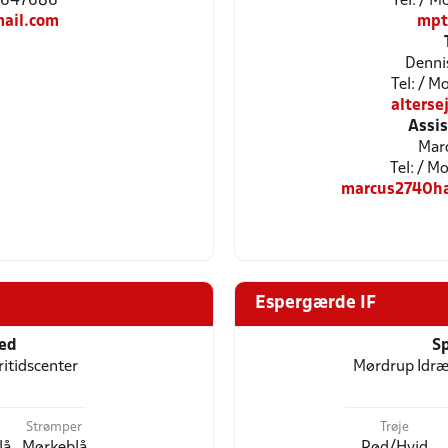
29647686
Tel: / 
ail.com
mpt
Denni
Tel: / M
alters
Assi
Mar
Tel: / M
marcus2740h
Espergærde IF
ted
Sp
itidscenter
Mørdrup Idr
Strømper
Trøje
lå
Mørkeblå
Rød/Hvid