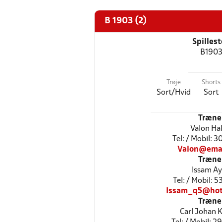
B 1903 (2)
Spilles
B190
Trøje
Shorts
Sort/Hvid
Sort
Træne
Valon Hal
Tel: / Mobil: 
Valon@ema
Træne
Issam A
Tel: / Mobil: 
Issam_q5@hot
Træne
Carl Johan 