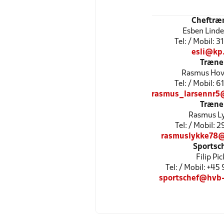
Cheftræ
Esben Lind
Tel: / Mobil: 
esli@kp
Træne
Rasmus Ho
Tel: / Mobil: 
rasmus_larsennr5
Træne
Rasmus L
Tel: / Mobil: 
rasmuslykke78
Sportsc
Filip Pic
Tel: / Mobil: +45
sportschef@hvb-