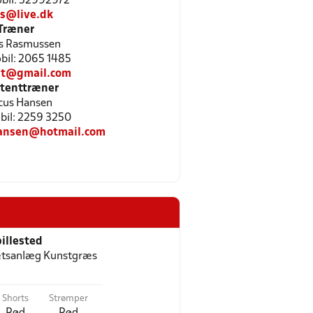
Mobil: 52992972
s@live.dk
Træner
s Rasmussen
obil: 2065 1485
ejt@gmail.com
stenttræner
cus Hansen
obil: 2259 3250
ansen@hotmail.com
illested
ætsanlæg Kunstgræs
Shorts
Strømper
Rød
Rød