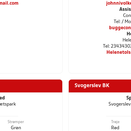
ail.com
johnnivol
Assi
Con
Tel: / M
buggecon
H
Hel
Tel: 2343430
Helenetol
Svogerslev BK
ted
Sp
ætspark
Svogerslev
Strømper
Trøje
Grøn
Rød