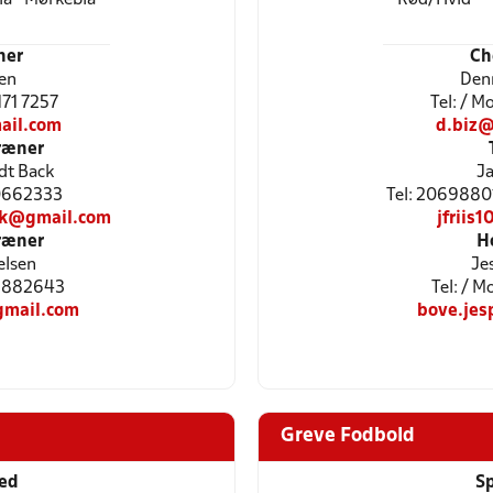
ner
Ch
en
Den
6171 7257
Tel: / 
ail.com
d.biz
ræner
dt Back
Ja
20662333
Tel: 20698801
ck@gmail.com
jfriis
ræner
H
elsen
Je
48882643
Tel: / 
gmail.com
bove.je
Greve Fodbold
ted
Sp