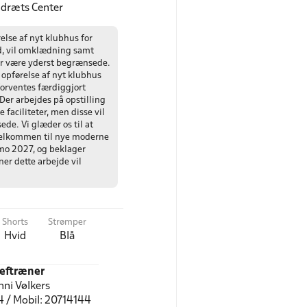
Idræts Center
else af nyt klubhus for
d, vil omklædning samt
er være yderst begrænsede.
opførelse af nyt klubhus
 forventes færdiggjort
Der arbejdes på opstilling
e faciliteter, men disse vil
de. Vi glæder os til at
elkommen til nye moderne
imo 2027, og beklager
er dette arbejde vil
Shorts
Strømper
Hvid
Blå
eftræner
nni Vølkers
4 / Mobil: 20714144