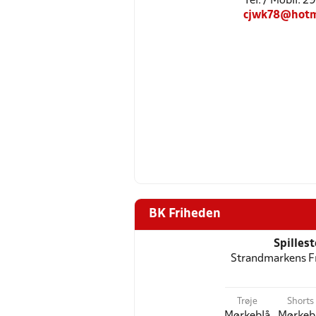
Tel: / Mobil: 
cjwk78@hotm
BK Friheden
Spilles
Strandmarkens Fr
Trøje
Shorts
Mørkeblå
Mørkeb