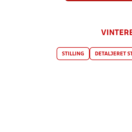
VINTERB
STILLING
DETALJERET S