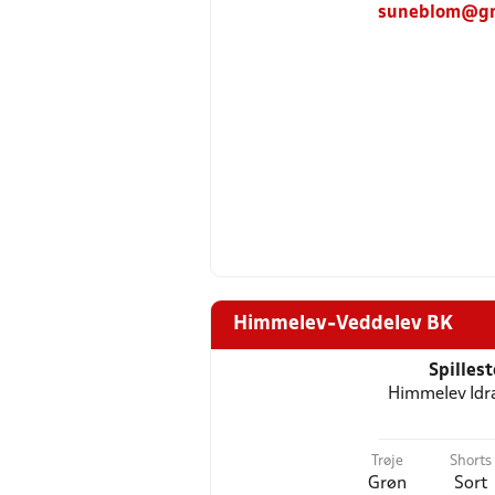
suneblom@gm
Himmelev-Veddelev BK
Spilles
Himmelev Idr
Trøje
Shorts
Grøn
Sort