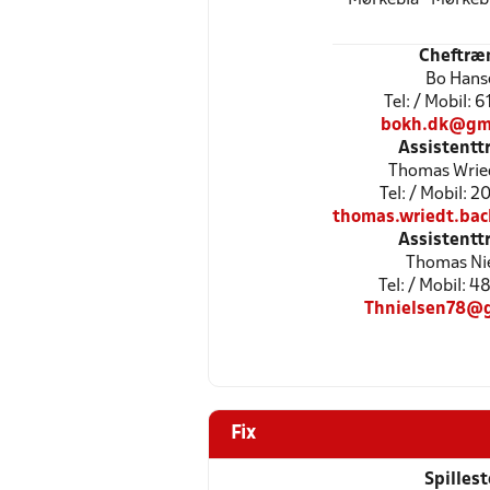
Cheftræ
Bo Hans
Tel: / Mobil: 
bokh.dk@gm
Assistentt
Thomas Wrie
Tel: / Mobil: 
thomas.wriedt.ba
Assistentt
Thomas Ni
Tel: / Mobil: 
Thnielsen78@
Fix
Spilles