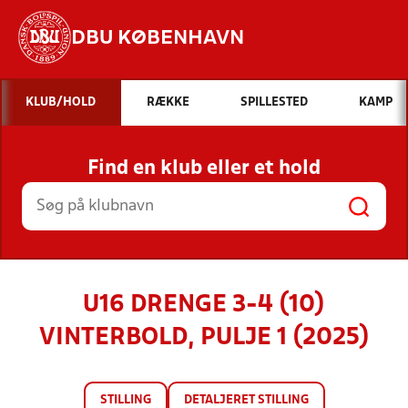
DBU KØBENHAVN
Hvad vil du søge efter?
KLUB/HOLD
RÆKKE
SPILLESTED
KAMP
INDHOLD OG NYHEDER
Find en klub eller et hold
STILLINGER, RESULTATER, KLUBBER OG
HOLD
U16 DRENGE 3-4 (10)
VINTERBOLD, PULJE 1 (2025)
STILLING
DETALJERET STILLING