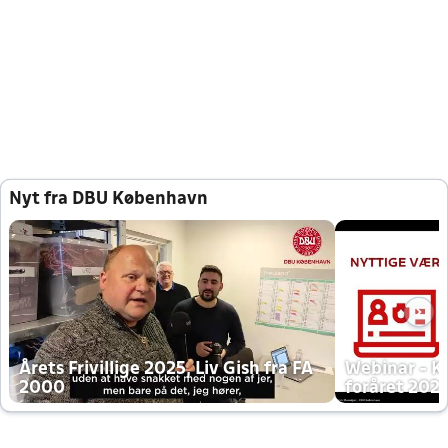
Nyt fra DBU København
Årets Frivillige 2025, Liv Gish fra FA
Webinar - K
2000
foråret 202