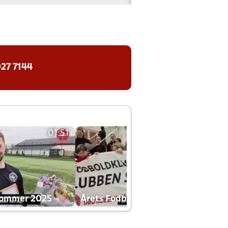
27 7144
01:51
01:42
dommer 2025
Årets Fodboldklub 2025 mp4