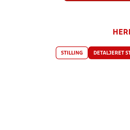
HERR
STILLING
DETALJERET S