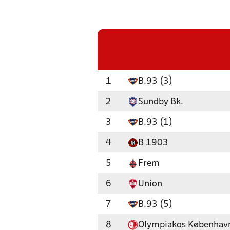
1
B.93 (3)
2
Sundby Bk.
3
B.93 (1)
4
B 1903
5
Frem
6
Union
7
B.93 (5)
8
Olympiakos København