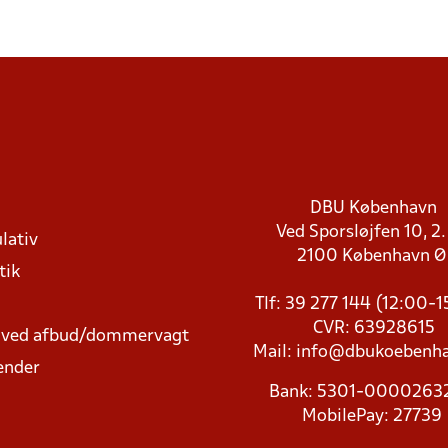
DBU København
Ved Sporsløjfen 10, 2.
lativ
2100 København 
tik
Tlf: 39 277 144 (12:00-
CVR: 63928615
t ved afbud/dommervagt
Mail:
info@dbukoebenha
ender
Bank: 5301-000026
MobilePay: 27739