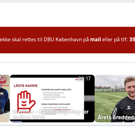
kke skal rettes til DBU København på
mail
eller på tlf:
39
:54
29:17
h
Webinar - Kampredigering for
foråret 2026
Årets Bredde