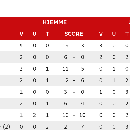
HJEMME
V
U
T
SCORE
V
U
T
4
0
0
19
-
3
3
0
0
2
0
0
6
-
0
2
0
2
2
0
1
11
-
5
0
1
0
2
0
1
12
-
6
0
1
2
1
0
0
3
-
0
1
0
3
2
0
1
6
-
4
0
0
2
1
2
1
10
-
10
0
0
2
 (2)
0
0
2
2
-
7
0
0
3