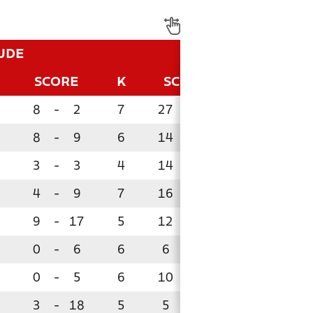
UDE
SCORE
K
SCORE
P
8
-
2
7
27
-
5
21
8
-
9
6
14
-
9
12
!
3
-
3
4
14
-
8
7
!
4
-
9
7
16
-
15
7
!
9
-
17
5
12
-
17
6
0
-
6
6
6
-
10
6
!
0
-
5
6
10
-
15
5
!
3
-
18
5
5
-
25
0