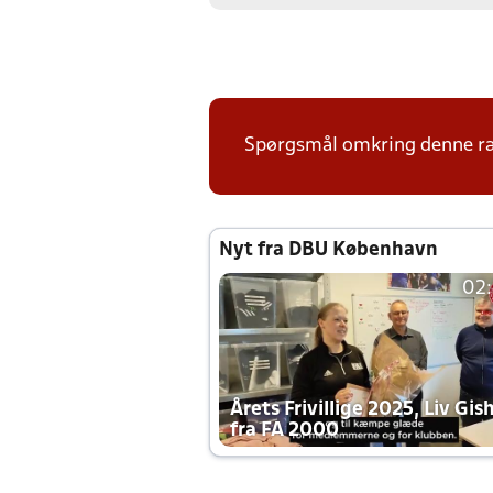
Spørgsmål omkring denne ræ
Nyt fra DBU København
02
Årets Frivillige 2025, Liv Gis
fra FA 2000