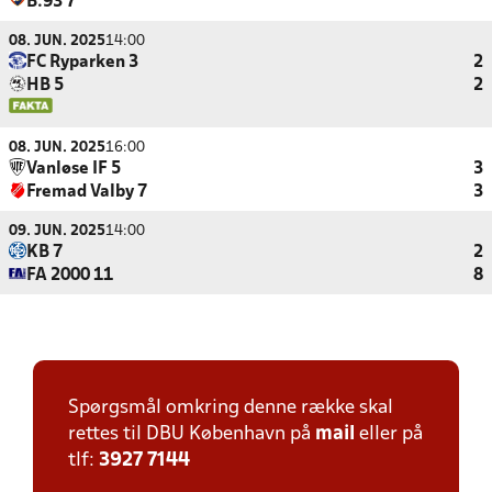
B.93 7
08. JUN. 2025
14:00
FC Ryparken 3
2
HB 5
2
08. JUN. 2025
16:00
Vanløse IF 5
3
Fremad Valby 7
3
09. JUN. 2025
14:00
KB 7
2
FA 2000 11
8
Spørgsmål omkring denne række skal
rettes til DBU København på
mail
eller på
tlf:
3927 7144