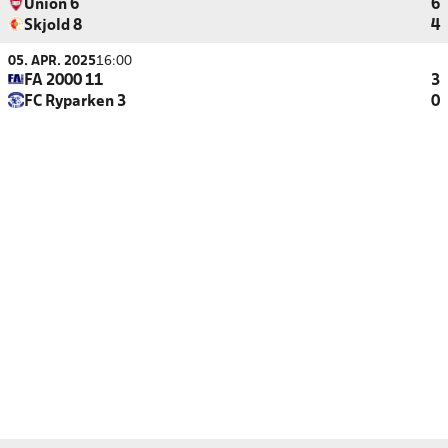
Union 6
6
Skjold 8
4
05. APR. 2025
16:00
FA 2000 11
3
FC Ryparken 3
0