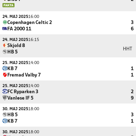
24. MAJ 2025
16:00
Copenhagen Celtic 2
3
FA 2000 11
6
24. MAJ 2025
16:15
Skjold 8
HHT
HB 5
25. MAJ 2025
14:00
KB 7
1
Fremad Valby 7
1
25. MAJ 2025
14:00
FC Ryparken 3
2
Vanløse IF 5
9
30. MAJ 2025
18:00
HB 5
3
KB 7
1
30. MAJ 2025
18:00