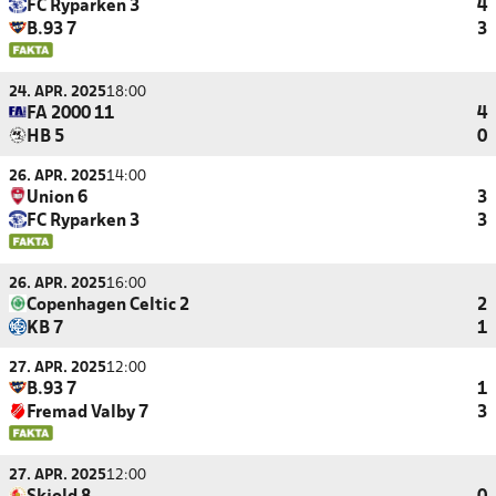
FC Ryparken 3
4
B.93 7
3
24. APR. 2025
18:00
FA 2000 11
4
HB 5
0
26. APR. 2025
14:00
Union 6
3
FC Ryparken 3
3
26. APR. 2025
16:00
Copenhagen Celtic 2
2
KB 7
1
27. APR. 2025
12:00
B.93 7
1
Fremad Valby 7
3
27. APR. 2025
12:00