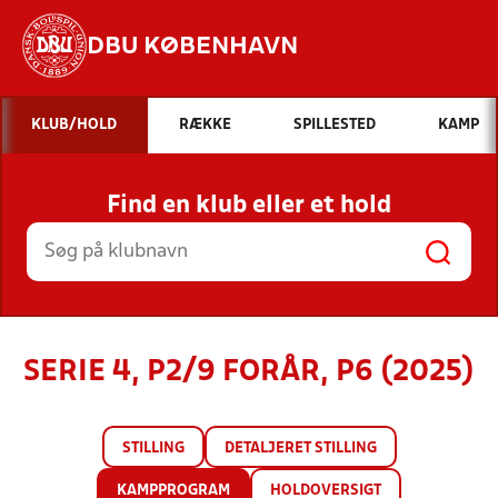
DBU KØBENHAVN
Hvad vil du søge efter?
KLUB/HOLD
RÆKKE
SPILLESTED
KAMP
INDHOLD OG NYHEDER
Find en klub eller et hold
STILLINGER, RESULTATER, KLUBBER OG
HOLD
SERIE 4, P2/9 FORÅR, P6 (2025)
STILLING
DETALJERET STILLING
KAMPPROGRAM
HOLDOVERSIGT