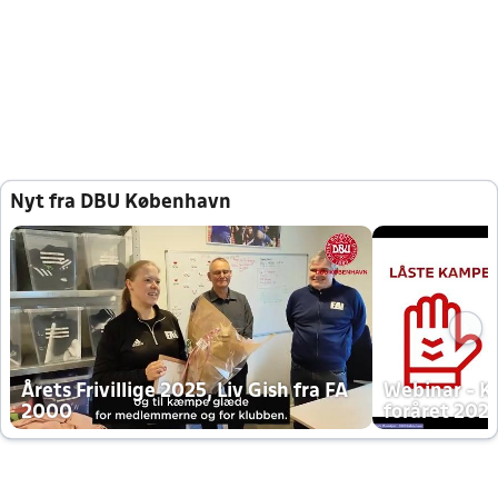
Nyt fra DBU København
Årets Frivillige 2025, Liv Gish fra FA
Webinar - K
2000
foråret 202