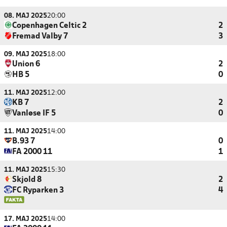
08. MAJ 2025
20:00
Copenhagen Celtic 2
2
Fremad Valby 7
3
09. MAJ 2025
18:00
Union 6
2
HB 5
0
11. MAJ 2025
12:00
KB 7
2
Vanløse IF 5
0
11. MAJ 2025
14:00
B.93 7
0
FA 2000 11
1
11. MAJ 2025
15:30
Skjold 8
2
FC Ryparken 3
4
17. MAJ 2025
14:00