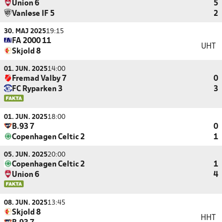
Union 6
5
Vanløse IF 5
2
30. MAJ 2025
19:15
FA 2000 11
UHT
Skjold 8
01. JUN. 2025
14:00
Fremad Valby 7
0
FC Ryparken 3
3
01. JUN. 2025
18:00
B.93 7
0
Copenhagen Celtic 2
1
05. JUN. 2025
20:00
Copenhagen Celtic 2
1
Union 6
4
08. JUN. 2025
13:45
Skjold 8
HHT