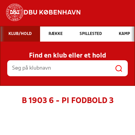
DBU KØBENHAVN
Hvad vil du søge efter?
KLUB/HOLD
RÆKKE
SPILLESTED
KAMP
INDHOLD OG NYHEDER
Find en klub eller et hold
STILLINGER, RESULTATER, KLUBBER OG
HOLD
B 1903 6 - PI FODBOLD 3