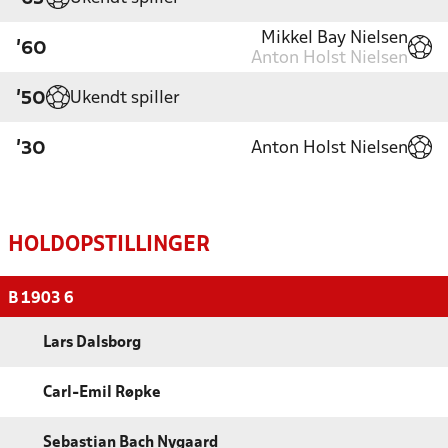
Mikkel Bay Nielsen
'60
Anton Holst Nielsen
Ukendt spiller
'50
Anton Holst Nielsen
'30
HOLDOPSTILLINGER
B 1903 6
Lars Dalsborg
Carl-Emil Røpke
Sebastian Bach Nygaard