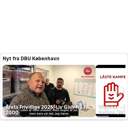
Nyt fra DBU København
Årets Frivillige 2025, Liv Gish fra FA
Webinar - K
2000
foråret 202