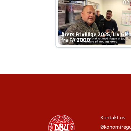
02
Årets Frivillige 2025, Liv Gis
fra FA 2000
Kontakt os
Økonomiregu