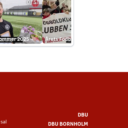
01:51
01:42
dommer 2025
Årets Fodboldklub 2025 mp4
DBU
 sal
DBU BORNHOLM