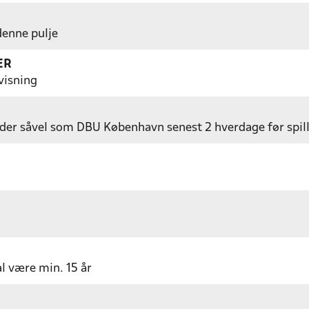
 denne pulje
ER
visning
er såvel som DBU København senest 2 hverdage før spil
al være min. 15 år