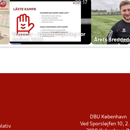
:54
29:17
h
Webinar - Kampredigering for
foråret 2026
Årets Bredde
DBU København
Ved Sporsløjfen 10, 2.
lativ