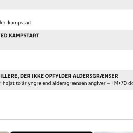
nden kampstart
VED KAMPSTART
PILLERE, DER IKKE OPFYLDER ALDERSGRÆNSER
er højst to år yngre end aldersgrænsen angiver – i M+70 do