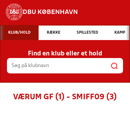
DBU KØBENHAVN
Hvad vil du søge efter?
KLUB/HOLD
RÆKKE
SPILLESTED
KAMP
INDHOLD OG NYHEDER
Find en klub eller et hold
STILLINGER, RESULTATER, KLUBBER OG
HOLD
VÆRUM GF (1) - SMIFF09 (3)