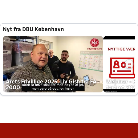
Nyt fra DBU København
Årets Frivillige 2025, Liv Gish fra FA
Webinar - K
2000
foråret 202