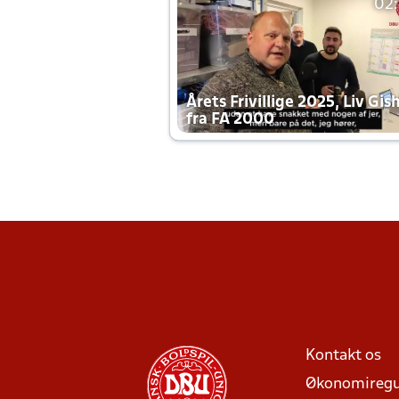
02
Årets Frivillige 2025, Liv Gis
fra FA 2000
Kontakt os
Økonomiregu