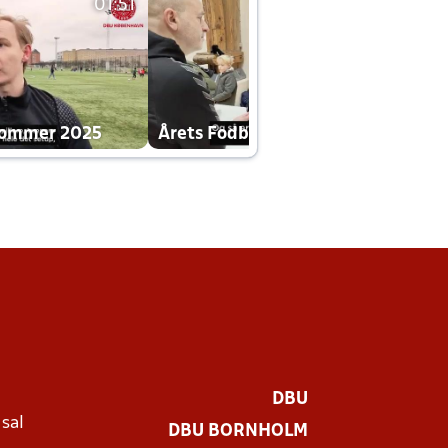
01:51
01:42
dommer 2025
Årets Fodboldklub 2025 mp4
DBU
 sal
DBU BORNHOLM
Ø