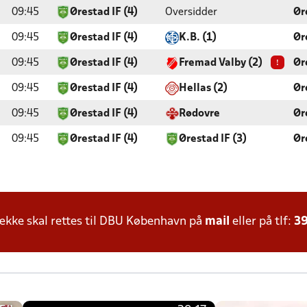
09:45
Ørestad IF (4)
Oversidder
Ør
09:45
Ørestad IF (4)
K.B. (1)
Ør
!
09:45
Ørestad IF (4)
Fremad Valby (2)
Ør
09:45
Ørestad IF (4)
Hellas (2)
Ør
09:45
Ørestad IF (4)
Rødovre
Ør
09:45
Ørestad IF (4)
Ørestad IF (3)
Ør
kke skal rettes til DBU København på
mail
eller på tlf:
39