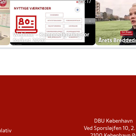
:54
29:17
h
Webinar - Kampredigering for
foråret 2026
Årets Bredde
DBU København
Ved Sporsløjfen 10, 2.
lativ
2100 København 