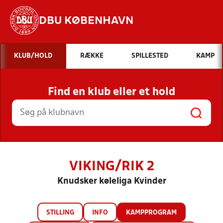
DBU KØBENHAVN
Hvad vil du søge efter?
KLUB/HOLD
RÆKKE
SPILLESTED
KAMP
INDHOLD OG NYHEDER
Find en klub eller et hold
STILLINGER, RESULTATER, KLUBBER OG
HOLD
VIKING/RIK 2
Knudsker køleliga Kvinder
STILLING
INFO
KAMPPROGRAM