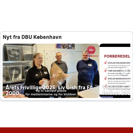
Nyt fra DBU København
Årets Frivillige 2025, Liv Gish fra FA
Webinar - K
2000
foråret 202