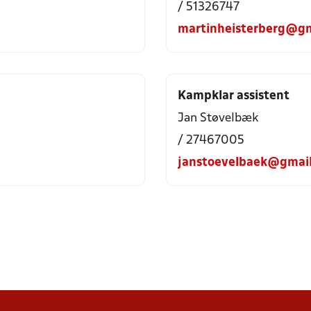
/ 51326747
martinheisterberg@gm
Kampklar assistent
Jan Støvelbæk
/ 27467005
janstoevelbaek@gmai