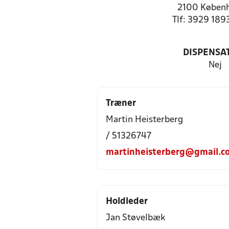
2100 Køben
Tlf: 3929 189
DISPENSA
Nej
Træner
Martin Heisterberg
/ 51326747
martinheisterberg@gmail.c
Holdleder
Jan Støvelbæk