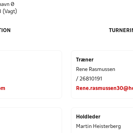
havn Ø
3 (Vagt)
TION
TURNERI
Træner
Rene Rasmussen
/ 26810191
om
Rene.rasmussen30@ho
Holdleder
Martin Heisterberg