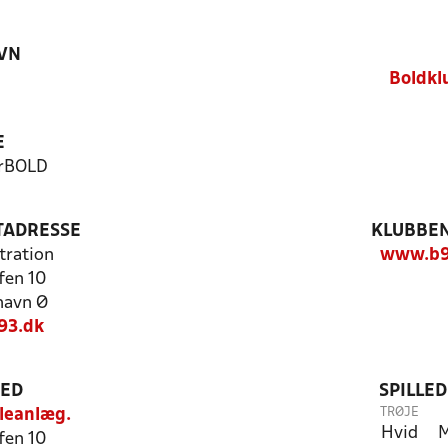
VN
Boldkl
E
erBOLD
TADRESSE
KLUBBEN
tration
www.b9
fen 10
havn Ø
93.dk
TED
SPILLE
TRØJE
leanlæg.
Hvid
M
fen 10