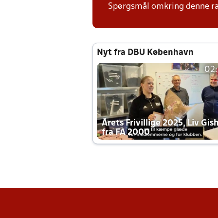
Spørgsmål omkring denne ræ
Nyt fra DBU København
02
Årets Frivillige 2025, Liv Gis
fra FA 2000