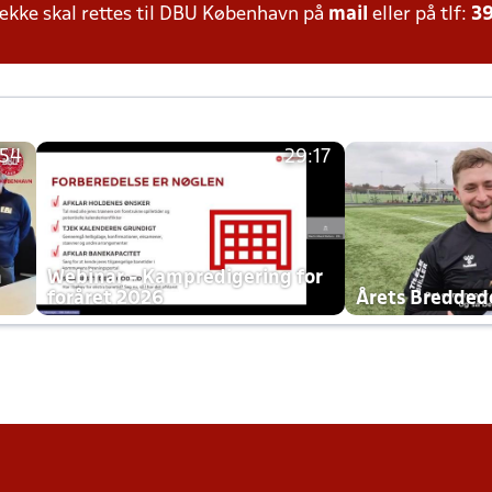
kke skal rettes til DBU København på
mail
eller på tlf:
39
:54
29:17
h
Webinar - Kampredigering for
foråret 2026
Årets Bredde