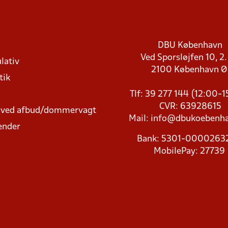
DBU København
Ved Sporsløjfen 10, 2.
lativ
2100 København 
tik
Tlf: 39 277 144 (12:00-
CVR: 63928615
t ved afbud/dommervagt
Mail:
info@dbukoebenha
ender
Bank: 5301-000026
MobilePay: 27739