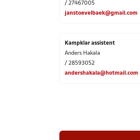
/ 27467005
janstoevelbaek@gmail.com
Kampklar assistent
Anders Hakala
/ 28593052
andershakala@hotmail.com