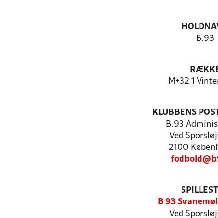
HOLDNA
B.93
RÆKK
M+32 1 Vint
KLUBBENS POS
B.93 Adminis
Ved Sporsløj
2100 Køben
fodbold@b
SPILLES
B 93 Svanemøl
Ved Sporsløj