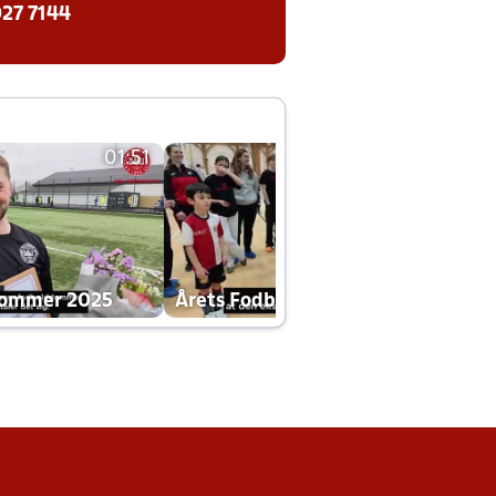
27 7144
01:51
01:42
dommer 2025
Årets Fodboldklub 2025 mp4