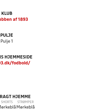
KLUB
ubben af 1893
PULJE
Pulje 1
S HJEMMESIDE
3.dk/fodbold/
DRAGT HJEMME
SHORTS
STRØMPER
ørkeblå
Mørkeblå