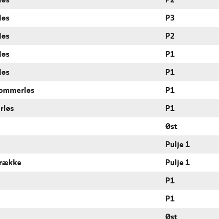
løs
P2
løs
P3
løs
P2
løs
P1
løs
P1
 dommerløs
P1
rløs
P1
Øst
Pulje 1
 række
Pulje 1
P1
P1
Øst