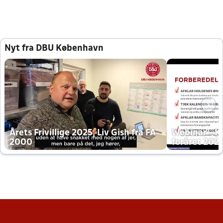
Nyt fra DBU København
Årets Frivillige 2025, Liv Gish fra FA
Webinar - K
2000
foråret 202