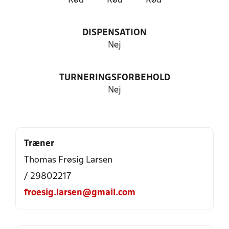
Rød
Rød
Rød
DISPENSATION
Nej
TURNERINGSFORBEHOLD
Nej
Træner
Thomas Frøsig Larsen
/ 29802217
froesig.larsen@gmail.com