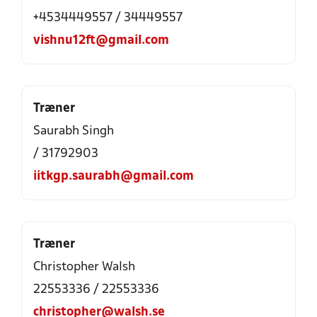
+4534449557 / 34449557
vishnu12ft@gmail.com
Træner
Saurabh Singh
/ 31792903
iitkgp.saurabh@gmail.com
Træner
Christopher Walsh
22553336 / 22553336
christopher@walsh.se