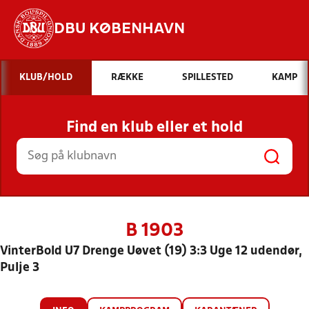
DBU KØBENHAVN
Hvad vil du søge efter?
KLUB/HOLD
RÆKKE
SPILLESTED
KAMP
INDHOLD OG NYHEDER
Find en klub eller et hold
STILLINGER, RESULTATER, KLUBBER OG
HOLD
B 1903
VinterBold U7 Drenge Uøvet (19) 3:3 Uge 12 udendør,
Pulje 3