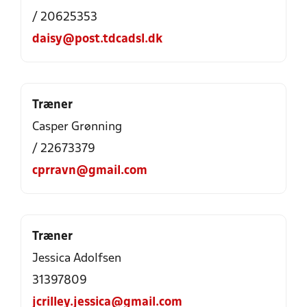
/ 20625353
daisy@post.tdcadsl.dk
Træner
Casper Grønning
/ 22673379
cprravn@gmail.com
Træner
Jessica Adolfsen
31397809
jcrilley.jessica@gmail.com