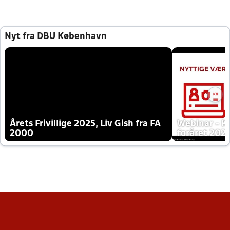
Nyt fra DBU København
Årets Frivillige 2025, Liv Gish fra FA
Webinar - K
2000
foråret 202