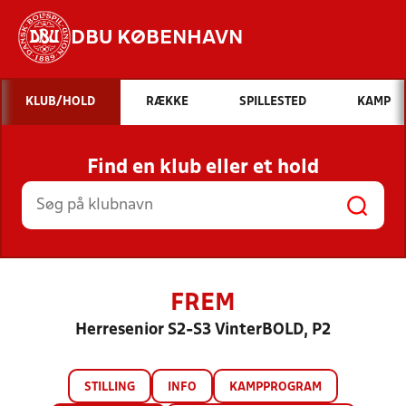
DBU KØBENHAVN
Hvad vil du søge efter?
KLUB/HOLD
RÆKKE
SPILLESTED
KAMP
INDHOLD OG NYHEDER
Find en klub eller et hold
STILLINGER, RESULTATER, KLUBBER OG
HOLD
FREM
Herresenior S2-S3 VinterBOLD, P2
STILLING
INFO
KAMPPROGRAM