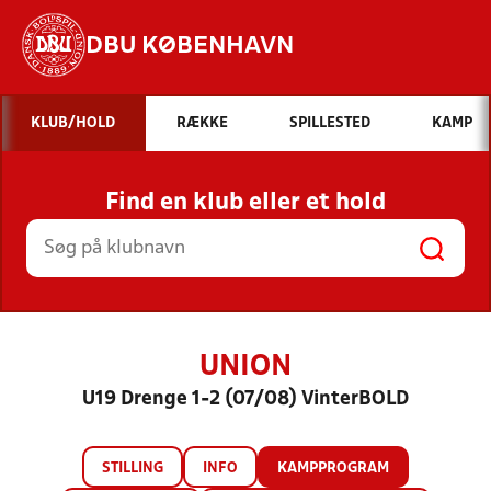
DBU KØBENHAVN
Hvad vil du søge efter?
KLUB/HOLD
RÆKKE
SPILLESTED
KAMP
INDHOLD OG NYHEDER
Find en klub eller et hold
STILLINGER, RESULTATER, KLUBBER OG
HOLD
UNION
U19 Drenge 1-2 (07/08) VinterBOLD
STILLING
INFO
KAMPPROGRAM