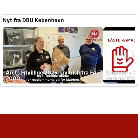
Nyt fra DBU København
Årets Frivillige 2025, Liv Gish fra FA
Webinar - K
2000
foråret 202