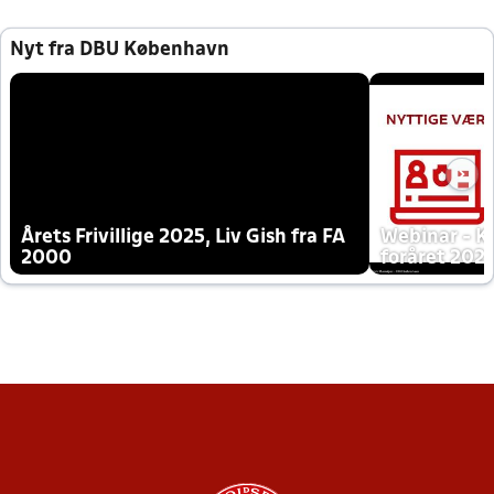
Nyt fra DBU København
Årets Frivillige 2025, Liv Gish fra FA
Webinar - K
2000
foråret 202