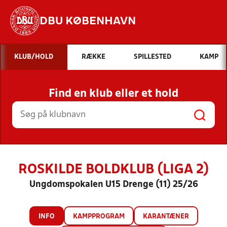
DBU KØBENHAVN
Hvad vil du søge efter?
KLUB/HOLD
RÆKKE
SPILLESTED
KAMP
INDHOLD OG NYHEDER
Find en klub eller et hold
STILLINGER, RESULTATER, KLUBBER OG
HOLD
ROSKILDE BOLDKLUB (LIGA 2)
Ungdomspokalen U15 Drenge (11) 25/26
INFO
KAMPPROGRAM
KARANTÆNER