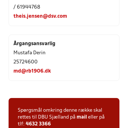
/ 61944768
theis.jensen@dsv.com
Årgangsansvarlig
Mustafa Derin
25724600
md@rb1906.dk
Spørgsmål omkring denne række skal
rettes til DBU Sjælland på
mail
eller på
tlf:
4632 3366