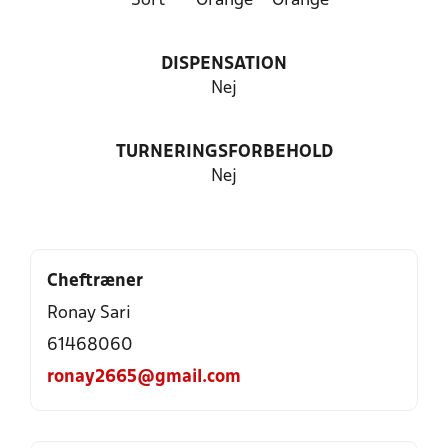
Sort
Orange
Orange
DISPENSATION
Nej
TURNERINGSFORBEHOLD
Nej
Cheftræner
Ronay Sari
61468060
ronay2665@gmail.com