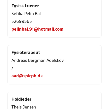
Fysisk træner
Sefika Pelin Bal
52699565
pelinbal.91@hotmail.com
Fysioterapeut
Andreas Bergman Adelskov
/
aad@splcph.dk
Holdleder
Theis Jensen