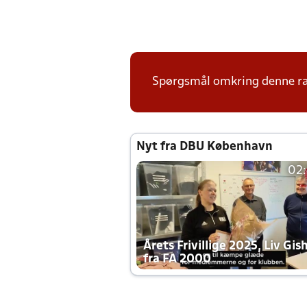
Spørgsmål omkring denne ræ
Nyt fra DBU København
02
Årets Frivillige 2025, Liv Gis
fra FA 2000