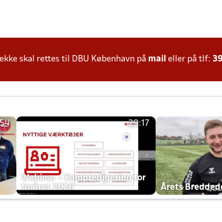
kke skal rettes til DBU København på
mail
eller på tlf:
39
:54
29:17
h
Webinar - Kampredigering for
foråret 2026
Årets Bredde