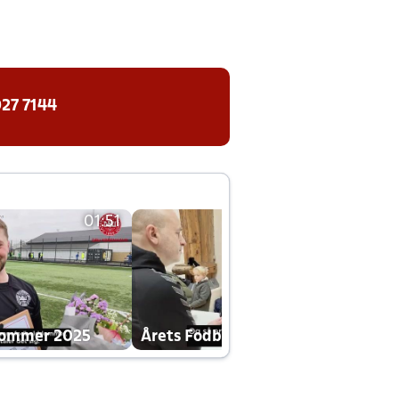
27 7144
01:51
01:42
dommer 2025
Årets Fodboldklub 2025 mp4