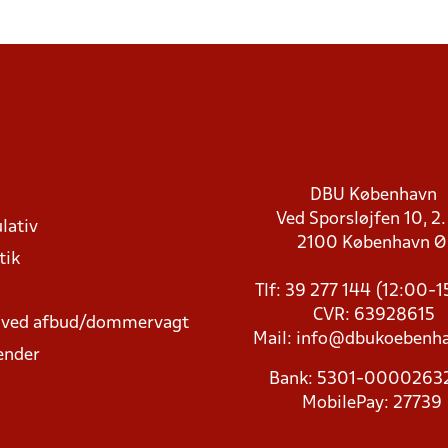
DBU København
Ved Sporsløjfen 10, 2.
lativ
2100 København 
tik
Tlf: 39 277 144 (12:00-
CVR: 63928615
t ved afbud/dommervagt
Mail:
info@dbukoebenha
ender
Bank: 5301-000026
MobilePay: 27739