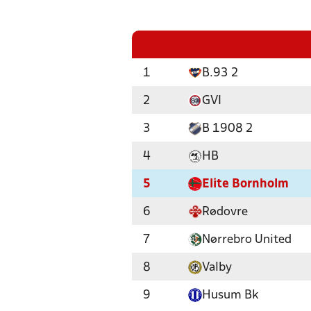
1
B.93 2
2
GVI
3
B 1908 2
4
HB
5
Elite Bornholm
6
Rødovre
7
Nørrebro United
8
Valby
9
Husum Bk