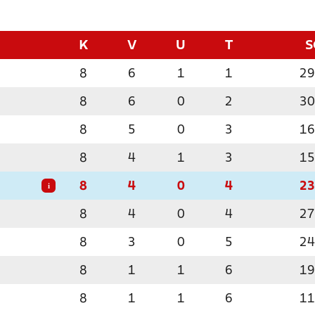
K
V
U
T
S
8
6
1
1
29
8
6
0
2
30
8
5
0
3
16
8
4
1
3
15
8
4
0
4
23
i
8
4
0
4
27
8
3
0
5
24
8
1
1
6
19
8
1
1
6
11