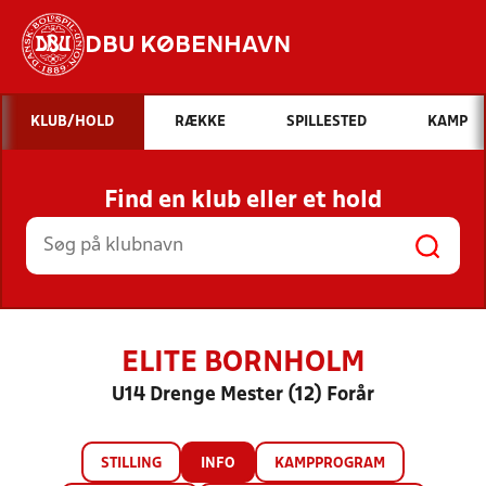
DBU KØBENHAVN
Hvad vil du søge efter?
KLUB/HOLD
RÆKKE
SPILLESTED
KAMP
INDHOLD OG NYHEDER
Find en klub eller et hold
STILLINGER, RESULTATER, KLUBBER OG
HOLD
ELITE BORNHOLM
U14 Drenge Mester (12) Forår
STILLING
INFO
KAMPPROGRAM