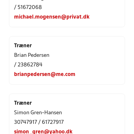
/ 51672068
michael.mogensen@privat.dk
Træner
Brian Pedersen
/ 23862784
brianpedersen@me.com
Træner
Simon Gren-Hansen
30747917 / 61727917
simon_gren@yahoo.dk