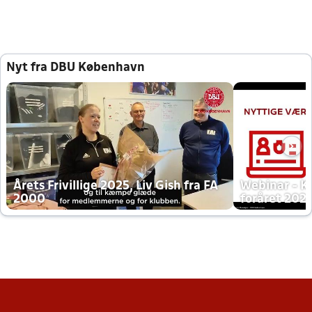
Nyt fra DBU København
Årets Frivillige 2025, Liv Gish fra FA
Webinar - K
2000
foråret 202