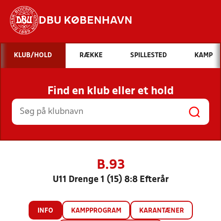
DBU KØBENHAVN
Hvad vil du søge efter?
KLUB/HOLD
RÆKKE
SPILLESTED
KAMP
INDHOLD OG NYHEDER
Find en klub eller et hold
STILLINGER, RESULTATER, KLUBBER OG
HOLD
B.93
U11 Drenge 1 (15) 8:8 Efterår
INFO
KAMPPROGRAM
KARANTÆNER