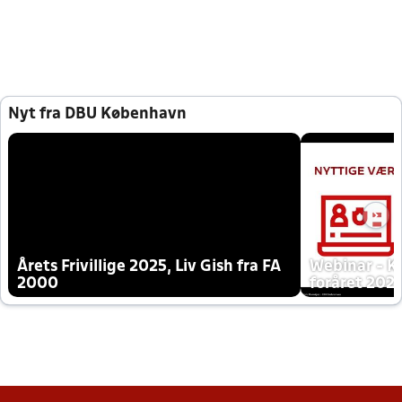
Nyt fra DBU København
Årets Frivillige 2025, Liv Gish fra FA
Webinar - K
2000
foråret 202