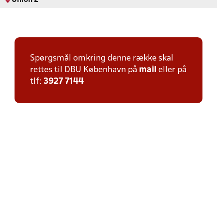
Union 2
Spørgsmål omkring denne række skal
rettes til DBU København på
mail
eller på
tlf:
3927 7144