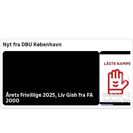
Nyt fra DBU København
Årets Frivillige 2025, Liv Gish fra FA
Webinar - K
2000
foråret 202