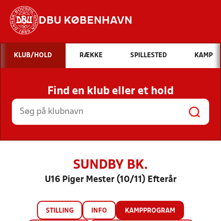
DBU KØBENHAVN
Hvad vil du søge efter?
KLUB/HOLD
RÆKKE
SPILLESTED
KAMP
INDHOLD OG NYHEDER
Find en klub eller et hold
STILLINGER, RESULTATER, KLUBBER OG
HOLD
SUNDBY BK.
U16 Piger Mester (10/11) Efterår
STILLING
INFO
KAMPPROGRAM