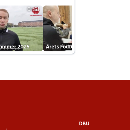
01:51
01:42
dommer 2025
Årets Fodboldklub 2025 mp4
DBU