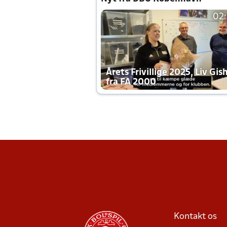
02
Årets Frivillige 2025, Liv Gis
fra FA 2000
Kontakt os