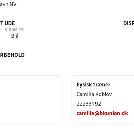
avn NV
T UDE
DIS
STRØMPER
Blå
ORBEHOLD
Fysisk træner
Camilla Koblov
22233492
camilla@bkunion.dk