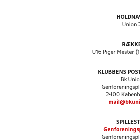
HOLDNA
Union 
RÆKK
U16 Piger Mester (1
KLUBBENS POS
Bk Unio
Genforeningspl
2400 Københ
mail@bkuni
SPILLES
Genforenings
Genforeningspl