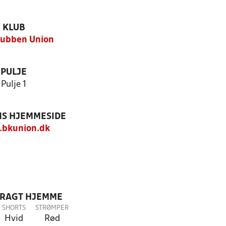
KLUB
lubben Union
PULJE
Pulje 1
S HJEMMESIDE
bkunion.dk
DRAGT HJEMME
SHORTS
STRØMPER
Hvid
Rød