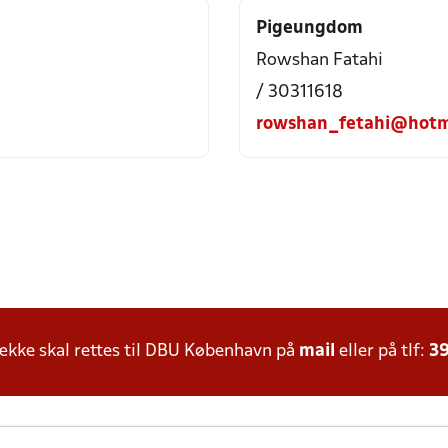
Pigeungdom
Rowshan Fatahi
/ 30311618
rowshan_fetahi@hotm
kke skal rettes til DBU København på
mail
eller på tlf:
39