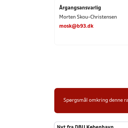
Årgangsansvarlig
Morten Skou-Christensen
mosk@b93.dk
Spørgsmål omkring denne ræ
Nyt fra DBU København