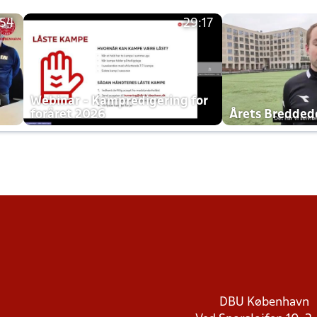
:54
29:17
h
Webinar - Kampredigering for
foråret 2026
Årets Bredde
DBU København