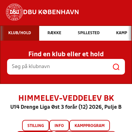
DBU KØBENHAVN
Hvad vil du søge efter?
KLUB/HOLD
RÆKKE
SPILLESTED
KAMP
INDHOLD OG NYHEDER
Find en klub eller et hold
STILLINGER, RESULTATER, KLUBBER OG
HOLD
HIMMELEV-VEDDELEV BK
U14 Drenge Liga Øst 3 forår (12) 2026, Pulje B
STILLING
INFO
KAMPPROGRAM