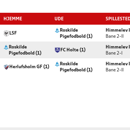
HJEMME
UDE
SPILLESTE
Roskilde
Himmelev I
LSF
Pigefodbold (1)
Bane 2-ll
Roskilde
Himmelev I
FC Holte (1)
Pigefodbold (1)
Bane 2-l
Roskilde
Himmelev I
Herlufsholm GF (1)
Pigefodbold (1)
Bane 2-ll