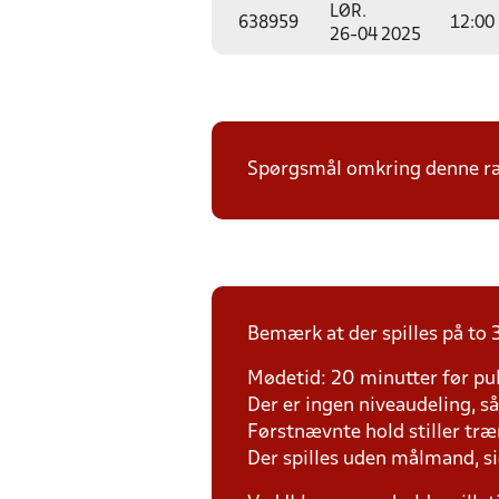
LØR.
638959
12:00
26-04 2025
Spørgsmål omkring denne ræk
Bemærk at der spilles på to 3
Mødetid: 20 minutter før pul
Der er ingen niveaudeling, så d
Førstnævnte hold stiller tr
Der spilles uden målmand, s