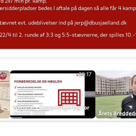
tid 2x7 min pr. kamp.
versidderpladser bedes I aftale på dagen så alle får 4 kamp
tævnet evt. udeblivelser ind på jerp@dbusjaelland.dk
2/4 til 2. runde af 3:3 og 5:5-stævnerne, der spilles 10.-
:54
29:17
h
Webinar - Kampredigering for
foråret 2026
Årets Bredde