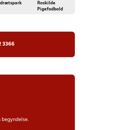
drætspark
Roskilde
Pigefodbold
2 3366
s begyndelse.