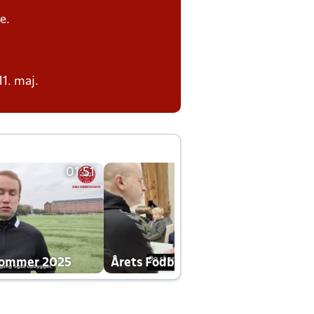
e.
11. maj.
01:51
01:42
dommer 2025
Årets Fodboldklub 2025 mp4