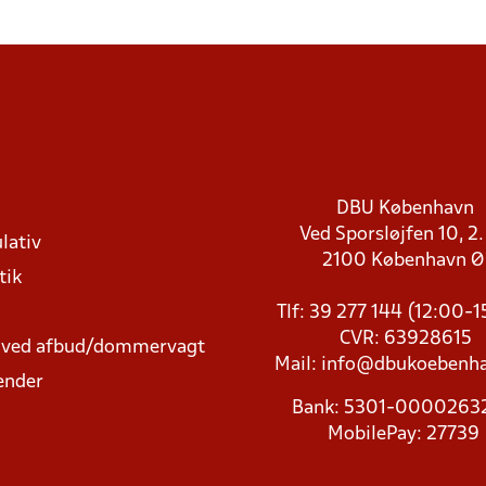
DBU København
Ved Sporsløjfen 10, 2.
lativ
2100 København 
tik
Tlf: 39 277 144 (12:00-
CVR: 63928615
t ved afbud/dommervagt
Mail:
info@dbukoebenha
ender
Bank: 5301-000026
MobilePay: 27739