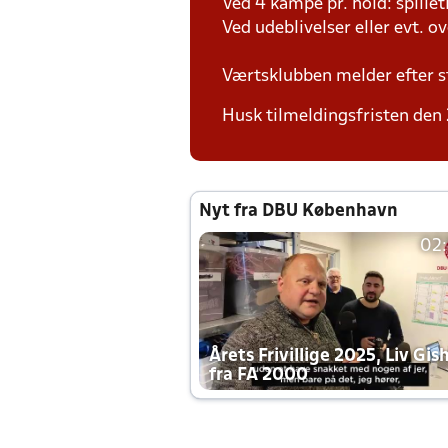
Ved 4 kampe pr. hold: spille
Ved udeblivelser eller evt. o
Værtsklubben melder efter s
Husk tilmeldingsfristen den 2
Nyt fra DBU København
02
Årets Frivillige 2025, Liv Gis
fra FA 2000