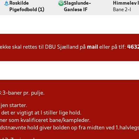
Roskilde
Slagslunde-
Himmelev I
Pigefodbold (1)
Ganløse IF
Bane 2-l
ke skal rettes til DBU Sjælland på
mail
eller på tlf:
463
:3-baner pr. pulje.
jen starter.
et er vigtigt at I stiller lige hold.
æner som kvalificeret bane/kampleder.
idstnævnte hold giver bolden op fra midten ved 1.halvleg