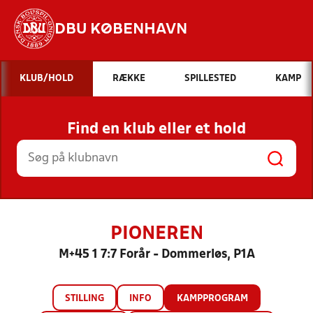
DBU KØBENHAVN
Hvad vil du søge efter?
KLUB/HOLD
RÆKKE
SPILLESTED
KAMP
INDHOLD OG NYHEDER
Find en klub eller et hold
STILLINGER, RESULTATER, KLUBBER OG
HOLD
PIONEREN
M+45 1 7:7 Forår - Dommerløs, P1A
STILLING
INFO
KAMPPROGRAM