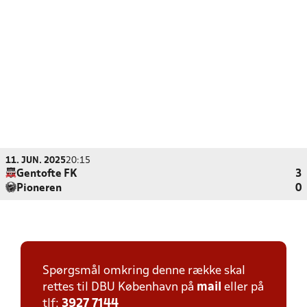
11. JUN. 2025
20:15
Gentofte FK
3
Pioneren
0
Spørgsmål omkring denne række skal
rettes til DBU København på
mail
eller på
tlf:
3927 7144