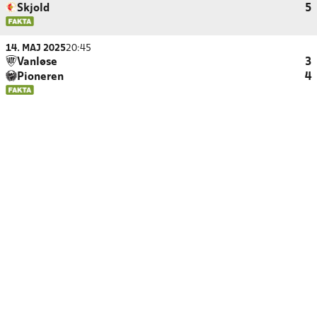
Skjold
5
14. MAJ 2025
20:45
Vanløse
3
Pioneren
4