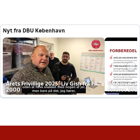
Nyt fra DBU København
Årets Frivillige 2025, Liv Gish fra FA
Webinar - K
2000
foråret 202