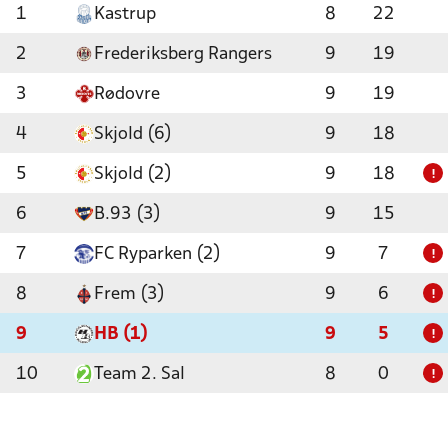
1
Kastrup
8
22
2
Frederiksberg Rangers
9
19
3
Rødovre
9
19
4
Skjold (6)
9
18
5
Skjold (2)
9
18
!
6
B.93 (3)
9
15
7
FC Ryparken (2)
9
7
!
8
Frem (3)
9
6
!
9
HB (1)
9
5
!
10
Team 2. Sal
8
0
!