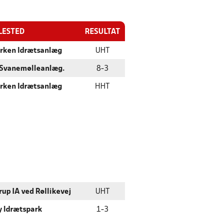
LESTED
RESULTAT
rken Idrætsanlæg
UHT
 Svanemølleanlæg.
8
-
3
rken Idrætsanlæg
HHT
rup IA ved Røllikevej
UHT
y Idrætspark
1
-
3