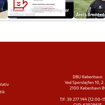
h
Webinar - Kampredigering for
foråret 2026
Årets Bredde
DBU København
Ved Sporsløjfen 10, 2.
lativ
2100 København 
tik
Tlf: 39 277 144 (12:00-