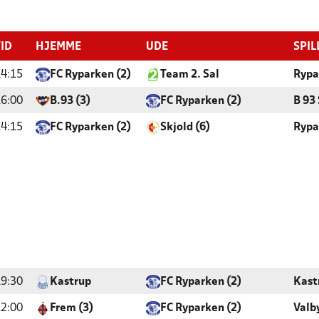
TID
HJEMME
UDE
SPIL
4:15
FC Ryparken (2)
Team 2. Sal
Rypa
6:00
B.93 (3)
FC Ryparken (2)
B 93
4:15
FC Ryparken (2)
Skjold (6)
Rypa
9:30
Kastrup
FC Ryparken (2)
Kast
2:00
Frem (3)
FC Ryparken (2)
Valb