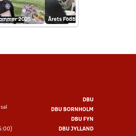
dommer 2025
Årets Fodboldklub 2025 mp4
DBU
 sal
DBU BORNHOLM
Ø
DBU FYN
15:00)
DBU JYLLAND