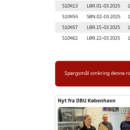
510413
LØR.
01-03 2025
1
510454
SØN.
02-03 2025
1
510457
LØR.
15-03 2025
1
510462
LØR.
22-03 2025
1
Spørgsmål omkring denne ræ
Nyt fra DBU København
02