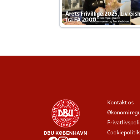
Årets Frivillige 2025, Liv Gis
fra FA 2000
Kontakt os
Økonomiregu
Privatlivspoli
Cookiepolitik
DBU KØBENHAVN