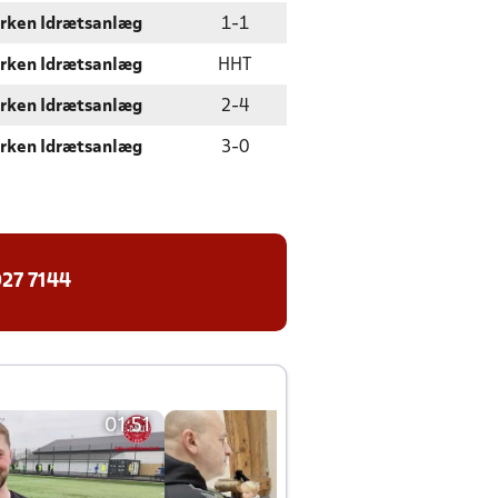
rken Idrætsanlæg
1
-
1
rken Idrætsanlæg
HHT
rken Idrætsanlæg
2
-
4
rken Idrætsanlæg
3
-
0
27 7144
01:51
01:42