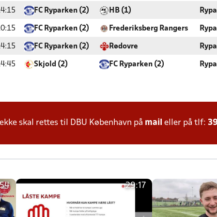
4:15
FC Ryparken (2)
HB (1)
Rypa
0:15
FC Ryparken (2)
Frederiksberg Rangers
Rypa
4:15
FC Ryparken (2)
Rødovre
Rypa
4:45
Skjold (2)
FC Ryparken (2)
Rypa
kke skal rettes til DBU København på
mail
eller på tlf:
39
:54
29:17