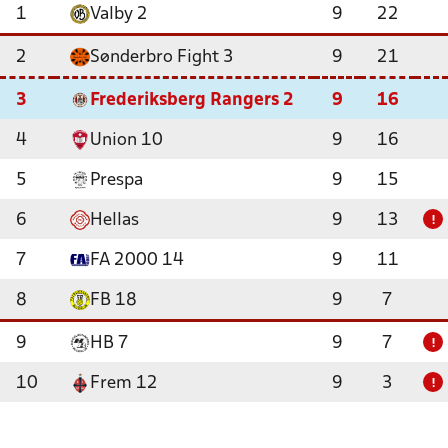
1
Valby 2
9
22
2
Sønderbro Fight 3
9
21
3
Frederiksberg Rangers 2
9
16
4
Union 10
9
16
5
Prespa
9
15
6
Hellas
9
13
!
7
FA 2000 14
9
11
8
FB 18
9
7
9
HB 7
9
7
!
10
Frem 12
9
3
!