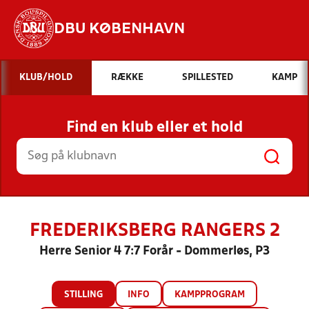
DBU KØBENHAVN
Hvad vil du søge efter?
KLUB/HOLD
RÆKKE
SPILLESTED
KAMP
INDHOLD OG NYHEDER
Find en klub eller et hold
STILLINGER, RESULTATER, KLUBBER OG
HOLD
FREDERIKSBERG RANGERS 2
Herre Senior 4 7:7 Forår - Dommerløs, P3
STILLING
INFO
KAMPPROGRAM