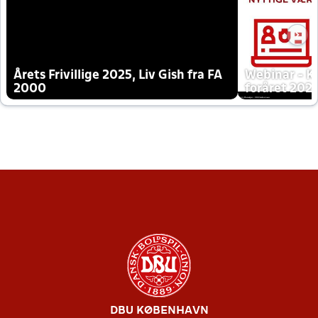
Årets Frivillige 2025, Liv Gish fra FA
Webinar - K
2000
foråret 202
DBU KØBENHAVN