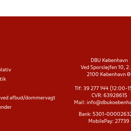
DBU København
Ved Sporsløjfen 10, 2.
lativ
2100 København 
tik
Tlf: 39 277 144 (12:00-
CVR: 63928615
t ved afbud/dommervagt
Mail:
info@dbukoebenha
ender
Bank: 5301-000026
MobilePay: 27739