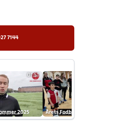
27 7144
01:51
01:42
dommer 2025
Årets Fodboldklub 2025 mp4