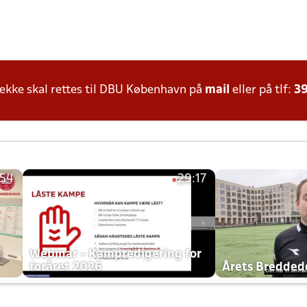
kke skal rettes til DBU København på
mail
eller på tlf:
39
:54
29:17
h
Webinar - Kampredigering for
foråret 2026
Årets Bredde