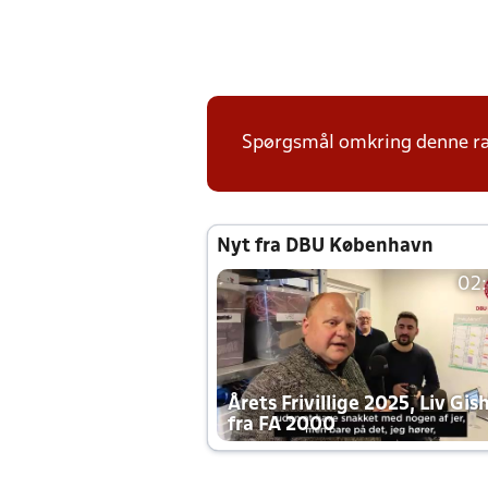
Spørgsmål omkring denne ræ
Nyt fra DBU København
02
Årets Frivillige 2025, Liv Gis
fra FA 2000