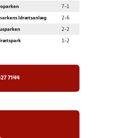
roparken
7
-
1
markens Idrætsanlæg
2
-
6
usparken
2
-
2
drætspark
1
-
2
27 7144