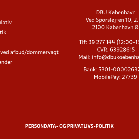
DBU København
Ved Sporsløjfen 10, 2.
lativ
2100 København 
tik
Tlf: 39 277 144 (12:00-
CVR: 63928615
t ved afbud/dommervagt
Mail:
info@dbukoebenha
ender
Bank: 5301-000026
MobilePay: 27739
PERSONDATA- OG PRIVATLIVS-POLITIK