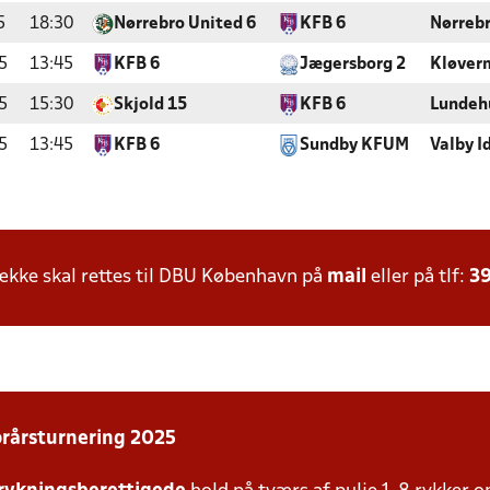
5
18:30
Nørrebro United 6
KFB 6
Nørreb
5
13:45
KFB 6
Jægersborg 2
Kløver
5
15:30
Skjold 15
KFB 6
Lundeh
5
13:45
KFB 6
Sundby KFUM
Valby I
kke skal rettes til DBU København på
mail
eller på tlf:
39
orårsturnering 2025