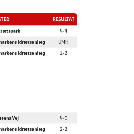
STED
RESULTAT
drætspark
4
-
4
markens Idrætsanlæg
UMH
markens Idrætsanlæg
1
-
2
ssens Vej
4
-
0
markens Idrætsanlæg
2
-
2