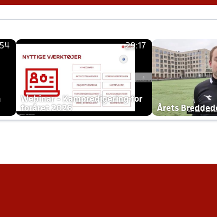
:54
29:17
h
Webinar - Kampredigering for
foråret 2026
Årets Bredde