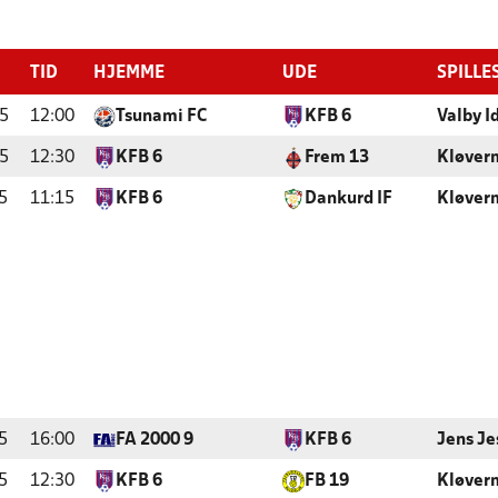
TID
HJEMME
UDE
SPILLE
5
12:00
Tsunami FC
KFB 6
Valby I
5
12:30
KFB 6
Frem 13
Kløver
5
11:15
KFB 6
Dankurd IF
Kløver
5
16:00
FA 2000 9
KFB 6
Jens Je
5
12:30
KFB 6
FB 19
Kløver