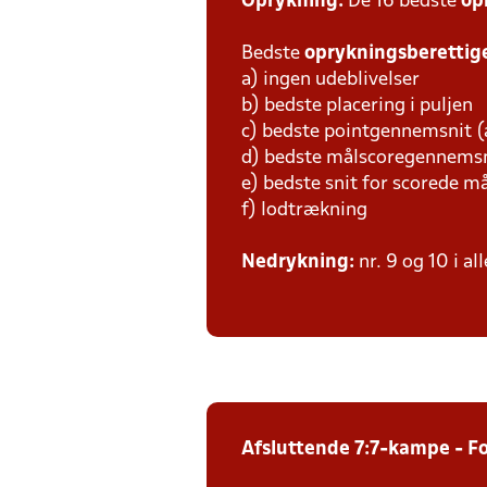
Oprykning:
De 16 bedste
op
Bedste
oprykningsberetti
a) ingen udeblivelser
b) bedste placering i puljen
c) bedste pointgennemsnit (
d) bedste målscoregennemsn
e) bedste snit for scorede m
f) lodtrækning
Nedrykning:
nr. 9 og 10 i al
Afsluttende 7:7-kampe - F