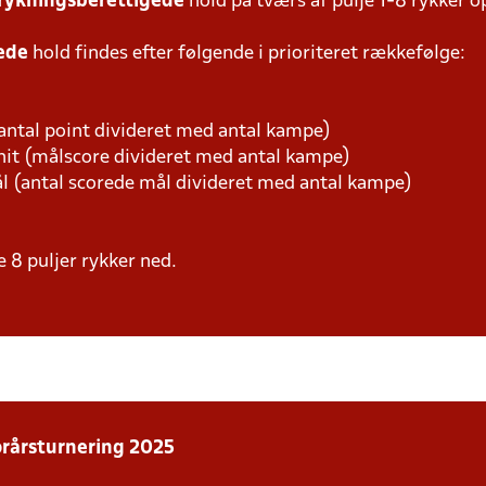
rykningsberettigede
hold på tværs af pulje 1-8 rykker o
gede
hold findes efter følgende i prioriteret rækkefølge:
antal point divideret med antal kampe)
it (målscore divideret med antal kampe)
ål (antal scorede mål divideret med antal kampe)
le 8 puljer rykker ned.
orårsturnering 2025