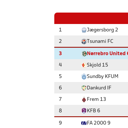
1
Jægersborg 2
2
Tsunami FC
3
Nørrebro United 
4
Skjold 15
5
Sundby KFUM
6
Dankurd IF
7
Frem 13
8
KFB 6
9
FA 2000 9