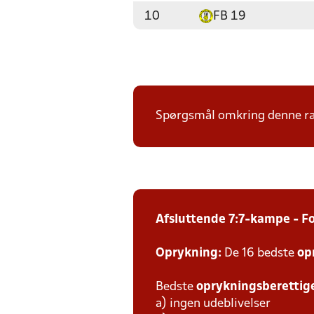
10
FB 19
Spørgsmål omkring denne ræ
Afsluttende 7:7-kampe - F
Oprykning:
De 16 bedste
op
Bedste
oprykningsberetti
a) ingen udeblivelser