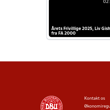
02
Årets Frivillige 2025, Liv Gis
fra FA 2000
Kontakt os
Økonomiregu