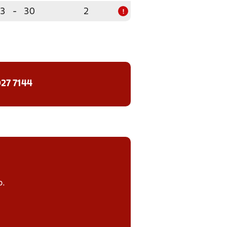
3
-
30
2
!
27 7144
p.