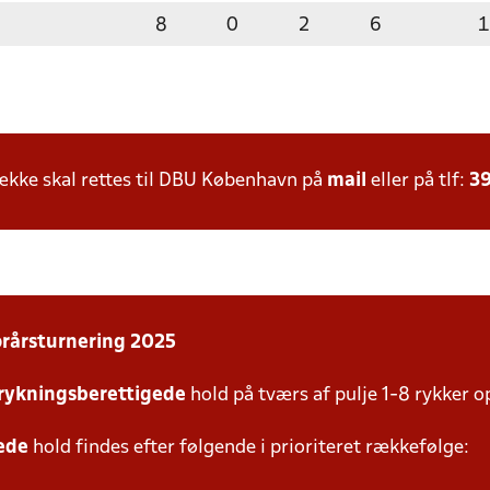
8
0
2
6
1
kke skal rettes til DBU København på
mail
eller på tlf:
39
orårsturnering 2025
rykningsberettigede
hold på tværs af pulje 1-8 rykker o
gede
hold findes efter følgende i prioriteret rækkefølge: