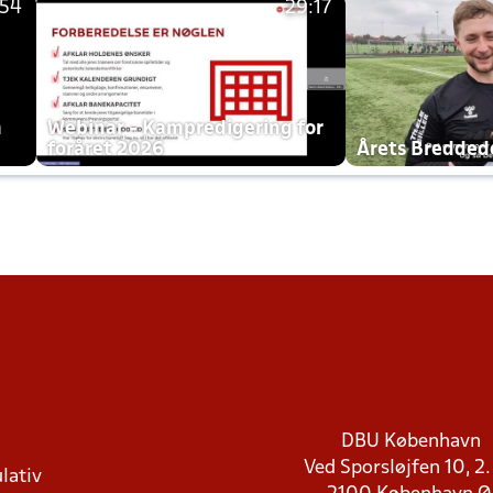
:54
29:17
h
Webinar - Kampredigering for
foråret 2026
Årets Bredde
DBU København
Ved Sporsløjfen 10, 2.
lativ