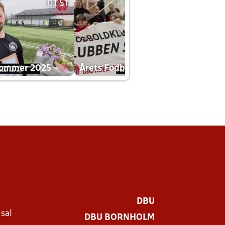
01:51
01:42
dommer 2025
Årets Fodboldklub 2025 mp4
DBU
 sal
DBU BORNHOLM