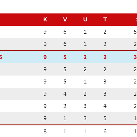
K
V
U
T
9
6
1
2
5
9
6
1
2
2
6
9
5
2
2
3
9
5
2
2
2
9
5
1
3
2
9
4
2
3
2
9
2
3
4
2
9
1
3
5
1
8
1
1
6
1