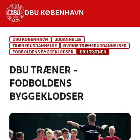
DBU KØBENHAVN
Hvad vil du søge efter?
DBU KØBENHAVN
UDDANNELSE
INDHOLD OG NYHEDER
TRÆNERUDDANNELSE
ØVRIGE TRÆNERUDDANNELSER
FODBOLDENS BYGGEKLODSER
DBU TRÆNER
STILLINGER, RESULTATER, KLUBBER OG
HOLD
DBU TRÆNER -
FODBOLDENS
BYGGEKLODSER