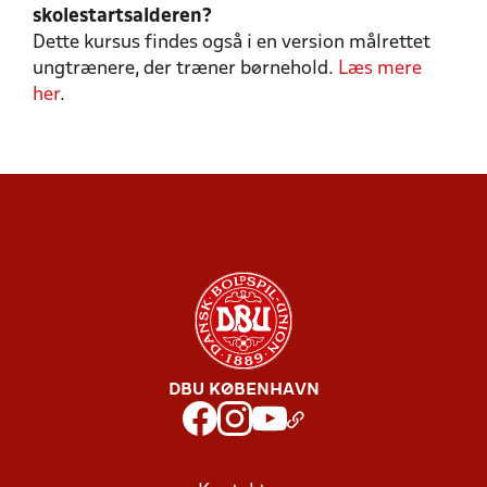
skolestartsalderen?
UEFA C1 - FØRSTE SKRIDT MOD
Dette kursus findes også i en version målrettet
FIND AKTUELLE KURSER
EN TRÆNERLICENS
ungtrænere, der træner børnehold.
Læs mere
her
.
DBU KØBENHAVN