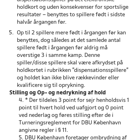
holdkort og uden konsekvenser for sportslige
resultater – benyttes to spillere født i sidste
halvår årgangen før.
Op til 2 spillere mere født i årgangen før kan
benyttes, dog således at det samlede antal
spillere født i årgangen før aldrig må
overstige 3 i samme kamp. Denne
spiller/disse spillere skal være afkrydset på
holdkortet i rubrikken ”dispensationsspillere”
og holdet kan ikke blive rækkevinder eller
kvalificere sig til oprykning.
Stilling og Op- og nedrykning af hold
4. * Der tildeles 3 point for sejr henholdsvis 1
point til hvert hold ved uafgjort og 0 point
ved nederlag og føres stilling efter de i
Turneringsreglement for DBU København
angivne regler i § 11.
5. DBU København foretager ombrydning af