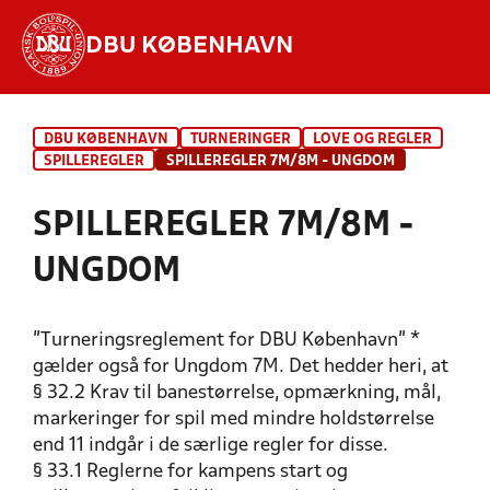
DBU KØBENHAVN
Hvad vil du søge efter?
DBU KØBENHAVN
TURNERINGER
LOVE OG REGLER
INDHOLD OG NYHEDER
SPILLEREGLER
SPILLEREGLER 7M/8M - UNGDOM
STILLINGER, RESULTATER, KLUBBER OG
SPILLEREGLER 7M/8M -
HOLD
UNGDOM
"Turneringsreglement for DBU København" *
gælder også for Ungdom 7M. Det hedder heri, at
§ 32.2 Krav til banestørrelse, opmærkning, mål,
markeringer for spil med mindre holdstørrelse
end 11 indgår i de særlige regler for disse.
§ 33.1 Reglerne for kampens start og