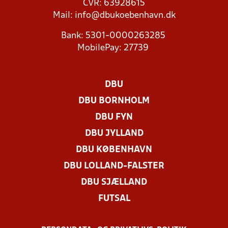
CVR: 63928615
Mail:
info@dbukoebenhavn.dk
Bank: 5301-0000263285
MobilePay: 27739
DBU
DBU BORNHOLM
DBU FYN
DBU JYLLAND
DBU KØBENHAVN
DBU LOLLAND-FALSTER
DBU SJÆLLAND
FUTSAL