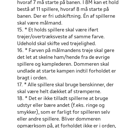
hvoraf 7 må starte på banen. I 8M kan et hold
bestå af 11 spillere, hvoraf 8 må starte på
banen. Der er fri udskiftning. Én af spillerne
skal være målmand.
15. * Et holds spillere skal være iført
trøjer/overtræksveste af samme farve.
Udehold skal skifte ved trøjelighed.
16. * Farven på målmandens trøje skal gøre
det let at skelne ham/hende fra de øvrige
spillere og kamplederen. Dommeren skal
undlade at starte kampen indtil forholdet er
bragt i orden.
17. * Alle spillere skal bruge benskinner, der
skal være helt dækket af strømperne.
18. * Det er ikke tilladt spillerne at bruge
udstyr eller bære andet (f.eks. ringe og
smykker), som er farligt for spilleren selv
eller andre spillere. Bliver dommeren
opmærksom på, at forholdet ikke er i orden,