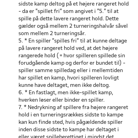
sidste kamp deltog på et højere rangeret hold
- da er "spillet fri" som angivet i "5." til at
spille på dette lavere rangeret hold. Dette
gælder også mellem 2 turneringshalvår såvel
som mellem 2 turneringsår.
5. * En spiller "spilles fri" til at kunne deltage
på lavere rangeret hold ved, at det højere
rangerede hold ( = hvor spilleren spillede sin
forudgående kamp og derfor er bundet til) -
spiller samme spilledag eller i mellemtiden
har spillet en kamp, hvori spilleren lovligt
kunne have deltaget, men ikke deltog.
6. * En fastlagt, men ikke-spillet kamp,
hverken løser eller binder en spiller.
7. * Nedrykning af spillere fra højere rangeret
hold i en turneringsrækkes sidste to kampe
kan kun finde sted, hvis pågældende spiller
inden disse sidste to kampe har deltaget i
eller været spilleberettiget i mindst det