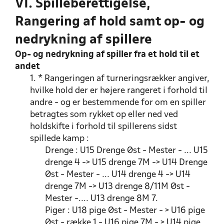
VI. Spilleberettigelse,
Rangering af hold samt op- og
nedrykning af spillere
Op- og nedrykning af spiller fra et hold til et
andet
1. * Rangeringen af turneringsrækker angiver,
hvilke hold der er højere rangeret i forhold til
andre - og er bestemmende for om en spiller
betragtes som rykket op eller ned ved
holdskifte i forhold til spillerens sidst
spillede kamp :
Drenge : U15 Drenge Øst - Mester - ... U15
drenge 4 -> U15 drenge 7M -> U14 Drenge
Øst - Mester - ... U14 drenge 4 -> U14
drenge 7M -> U13 drenge 8/11M Øst -
Mester -.... U13 drenge 8M 7.
Piger : U18 pige Øst - Mester - > U16 pige
Øst - række 1 - U16 pige 7M - > U14 pige