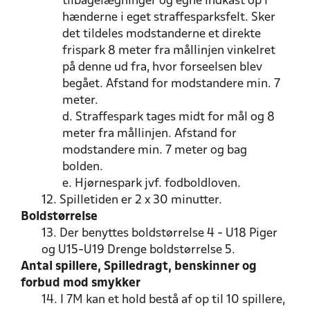
tilbagelægninger og egne indkast op i
hænderne i eget straffesparksfelt. Sker
det tildeles modstanderne et direkte
frispark 8 meter fra mållinjen vinkelret
på denne ud fra, hvor forseelsen blev
begået. Afstand for modstandere min. 7
meter.
d. Straffespark tages midt for mål og 8
meter fra mållinjen. Afstand for
modstandere min. 7 meter og bag
bolden.
e. Hjørnespark jvf. fodboldloven.
12. Spilletiden er 2 x 30 minutter.
Boldstørrelse
13. Der benyttes boldstørrelse 4 - U18 Piger
og U15-U19 Drenge boldstørrelse 5.
Antal spillere, Spilledragt, benskinner og
forbud mod smykker
14. I 7M kan et hold bestå af op til 10 spillere,