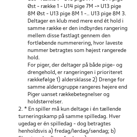
Øst - række 1 - U14 pige 7M -> U13 pige
8M Øst - U13 pige 8M 1 -.. U13 pige 8M 3.
Deltager en klub med mere end ét hold i
samme række er den indbyrdes rangering
mellem disse fastlagt gennem den
fortløbende nummerering, hvor laveste
nummer betragtes som højest rangerede
hold.
For piger, der deltager på både pige- og
drengehold, er rangeringen i prioriteret
rækkefølge 1) aldersklasse 2) Drenge for
samme aldersgruppe rangeres højere end
Piger uanset rækkebetegnelser og
holdstørrelser.
2. * En spiller må kun deltage i én tællende
turneringskamp på samme spilledag. Hver
ugedag er én spilledag - dog betragtes
henholdsvis a) fredag/lørdag/søndag; b)