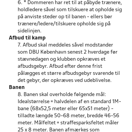
6. * Dommeren har ret til at påbyde trænere,
holdledere såvel som tilskuere at opholde sig
på anviste steder op til banen - ellers bør
trænere/ledere/tilskuere opholde sig på
sidelinjen.
Afbud til kamp
7. Afbud skal meddeles såvel modstander
som DBU København senest 2 hverdage før
stævnedagen og klubben opkræves et
afbudsgebyr. Afbud efter denne frist
pålægges et større afbudsgebyr svarende til
det gebyr, der opkræves ved udeblivelse.
Banen
8. Banen skal overholde følgende mål:
Idealstørrelse = halvdelen af en standard 1M-
bane (68x52,5 meter eller 65x51 meter) -
tilladte længde 50-68 meter, bredde 46-56
meter. Målfeltet = straffesparksfeltet måler
25 x 8 meter. Banen afmærkes som