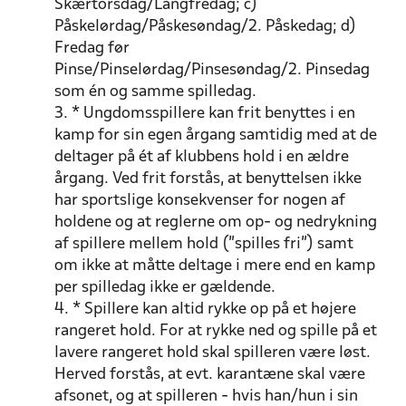
Skærtorsdag/Langfredag; c)
Påskelørdag/Påskesøndag/2. Påskedag; d)
Fredag før
Pinse/Pinselørdag/Pinsesøndag/2. Pinsedag
som én og samme spilledag.
3. * Ungdomsspillere kan frit benyttes i en
kamp for sin egen årgang samtidig med at de
deltager på ét af klubbens hold i en ældre
årgang. Ved frit forstås, at benyttelsen ikke
har sportslige konsekvenser for nogen af
holdene og at reglerne om op- og nedrykning
af spillere mellem hold ("spilles fri") samt
om ikke at måtte deltage i mere end en kamp
per spilledag ikke er gældende.
4. * Spillere kan altid rykke op på et højere
rangeret hold. For at rykke ned og spille på et
lavere rangeret hold skal spilleren være løst.
Herved forstås, at evt. karantæne skal være
afsonet, og at spilleren - hvis han/hun i sin