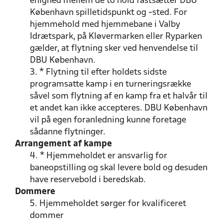
enighed mellem de to hold fastsætter DBU
København spilletidspunkt og -sted. For
hjemmehold med hjemmebane i Valby
Idrætspark, på Kløvermarken eller Ryparken
gælder, at flytning sker ved henvendelse til
DBU København.
3. * Flytning til efter holdets sidste
programsatte kamp i en turneringsrække
såvel som flytning af en kamp fra et halvår til
et andet kan ikke accepteres. DBU København
vil på egen foranledning kunne foretage
sådanne flytninger.
Arrangement af kampe
4. * Hjemmeholdet er ansvarlig for
baneopstilling og skal levere bold og desuden
have reservebold i beredskab.
Dommere
5. Hjemmeholdet sørger for kvalificeret
dommer