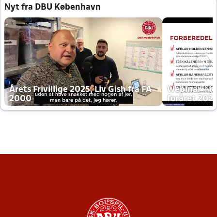
Nyt fra DBU København
Årets Frivillige 2025, Liv Gish fra FA
Webinar - K
2000
foråret 202