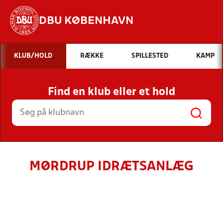
DBU KØBENHAVN
Hvad vil du søge efter?
KLUB/HOLD
RÆKKE
SPILLESTED
KAMP
INDHOLD OG NYHEDER
Find en klub eller et hold
STILLINGER, RESULTATER, KLUBBER OG
HOLD
MØRDRUP IDRÆTSANLÆG