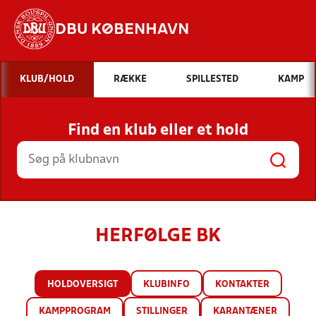
DBU KØBENHAVN
Hvad vil du søge efter?
KLUB/HOLD
RÆKKE
SPILLESTED
KAMP
INDHOLD OG NYHEDER
Find en klub eller et hold
STILLINGER, RESULTATER, KLUBBER OG
HOLD
HERFØLGE BK
HOLDOVERSIGT
KLUBINFO
KONTAKTER
KAMPPROGRAM
STILLINGER
KARANTÆNER