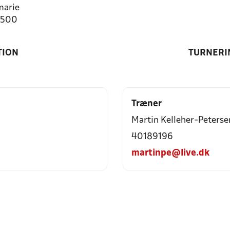
marie
0500
TION
TURNERI
Træner
Martin Kelleher-Peterse
40189196
martinpe@live.dk