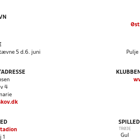
VN
Øst
E
ævne 5 d.6. juni
Pulje
TADRESSE
KLUBBEN
nsen
ww
v 4
marie
skov.dk
TED
SPILLE
TRØJE
Stadion
Gul
j 1