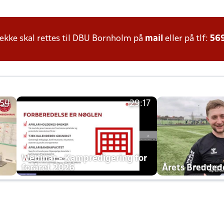
kke skal rettes til DBU Bornholm på
mail
eller på tlf:
56
:54
29:17
h
Webinar - Kampredigering for
foråret 2026
Årets Bredde