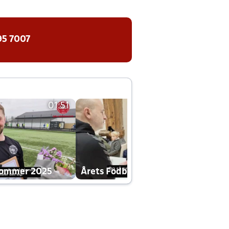
95 7007
01:51
01:42
dommer 2025
Årets Fodboldklub 2025 mp4