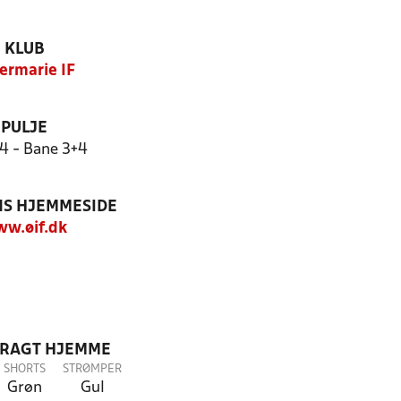
KLUB
ermarie IF
PULJE
 4 - Bane 3+4
S HJEMMESIDE
w.øif.dk
DRAGT HJEMME
SHORTS
STRØMPER
Grøn
Gul