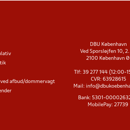
DBU København
Ved Sporsløjfen 10, 2.
lativ
2100 København 
tik
Tlf: 39 277 144 (12:00-
CVR: 63928615
t ved afbud/dommervagt
Mail:
info@dbukoebenha
ender
Bank: 5301-000026
MobilePay: 27739