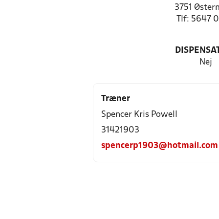
3751 Øster
Tlf: 5647 
DISPENSA
Nej
Træner
Spencer Kris Powell
31421903
spencerp1903@hotmail.com