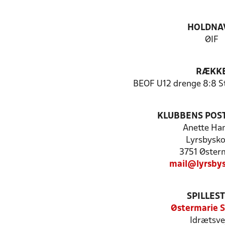
HOLDNA
ØIF
RÆKK
BEOF U12 drenge 8:8 St
KLUBBENS POS
Anette Ha
Lyrsbysko
3751 Øster
mail@lyrsby
SPILLES
Østermarie 
Idrætsve