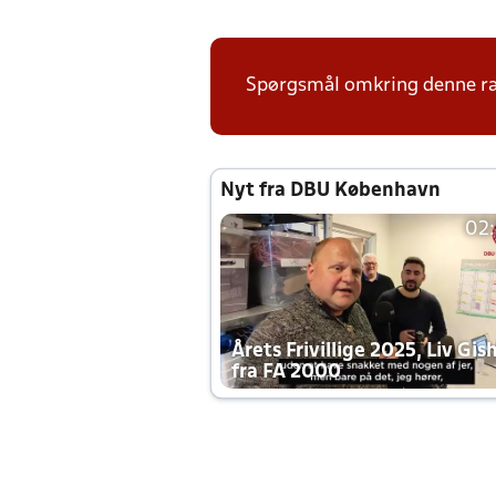
Spørgsmål omkring denne ræ
Nyt fra DBU København
02
Årets Frivillige 2025, Liv Gis
fra FA 2000