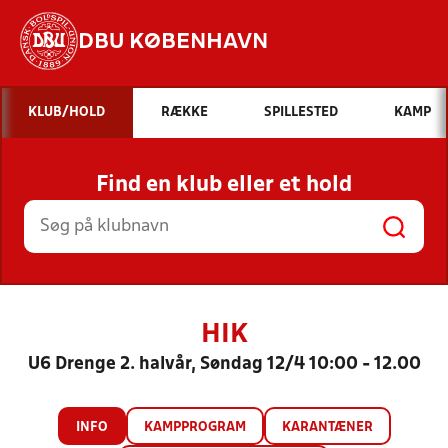
DBU KØBENHAVN
Hvad vil du søge efter?
KLUB/HOLD
RÆKKE
SPILLESTED
KAMP
INDHOLD OG NYHEDER
Find en klub eller et hold
STILLINGER, RESULTATER, KLUBBER OG
HOLD
HIK
U6 Drenge 2. halvår, Søndag 12/4 10:00 - 12.00
INFO
KAMPPROGRAM
KARANTÆNER