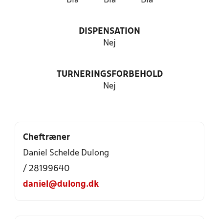
Blå
Blå
Blå
DISPENSATION
Nej
TURNERINGSFORBEHOLD
Nej
Cheftræner
Daniel Schelde Dulong
/ 28199640
daniel@dulong.dk