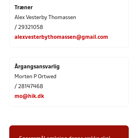
Træner
Alex Vesterby Thomassen
/ 29321058
alexvesterbythomassen@gmail.com
Årgangsansvarlig
Morten P Ortwed
/ 28147468
mo@hik.dk