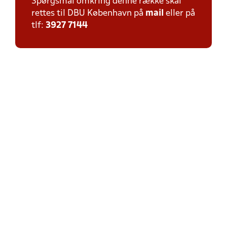
Spørgsmål omkring denne række skal
rettes til DBU København på
mail
eller på
tlf:
3927 7144