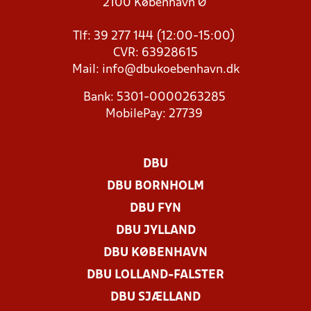
2100 København Ø
Tlf: 39 277 144 (12:00-15:00)
CVR: 63928615
Mail:
info@dbukoebenhavn.dk
Bank: 5301-0000263285
MobilePay: 27739
DBU
DBU BORNHOLM
DBU FYN
DBU JYLLAND
DBU KØBENHAVN
DBU LOLLAND-FALSTER
DBU SJÆLLAND