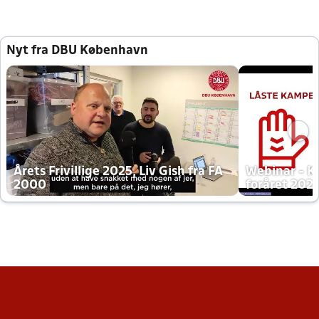
Nyt fra DBU København
Årets Frivillige 2025, Liv Gish fra FA
Webinar - K
2000
foråret 202