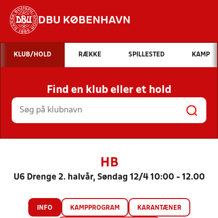
DBU KØBENHAVN
Hvad vil du søge efter?
KLUB/HOLD
RÆKKE
SPILLESTED
KAMP
INDHOLD OG NYHEDER
Find en klub eller et hold
STILLINGER, RESULTATER, KLUBBER OG
HOLD
HB
U6 Drenge 2. halvår, Søndag 12/4 10:00 - 12.00
INFO
KAMPPROGRAM
KARANTÆNER