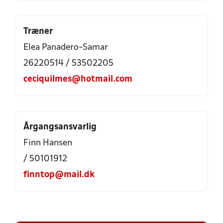
Træner
Elea Panadero-Samar
26220514 / 53502205
ceciquilmes@hotmail.com
Årgangsansvarlig
Finn Hansen
/ 50101912
finntop@mail.dk