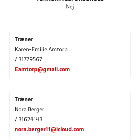
Nej
Træner
Karen-Emilie Amtorp
/ 31779567
Eamtorp@gmail.com
Træner
Nora Berger
/ 31624143
nora.berger11@icloud.com