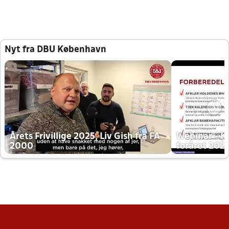
Nyt fra DBU København
Årets Frivillige 2025, Liv Gish fra FA
Webinar - K
2000
foråret 202