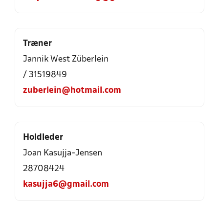
Træner
Jannik West Züberlein
/ 31519849
zuberlein@hotmail.com
Holdleder
Joan Kasujja-Jensen
28708424
kasujja6@gmail.com