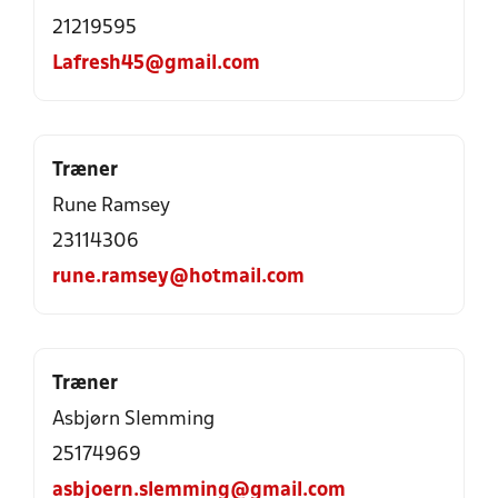
21219595
Lafresh45@gmail.com
Træner
Rune Ramsey
23114306
rune.ramsey@hotmail.com
Træner
Asbjørn Slemming
25174969
asbjoern.slemming@gmail.com