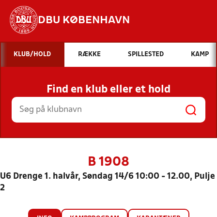
DBU KØBENHAVN
Hvad vil du søge efter?
KLUB/HOLD
RÆKKE
SPILLESTED
KAMP
INDHOLD OG NYHEDER
Find en klub eller et hold
STILLINGER, RESULTATER, KLUBBER OG
HOLD
B 1908
U6 Drenge 1. halvår, Søndag 14/6 10:00 - 12.00, Pulje
2